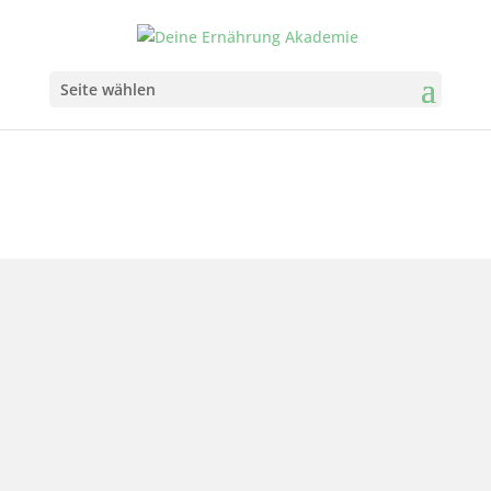
Seite wählen
Dieses pikante Buchweizen-Crunchy ist die
perfekte Ergänzung für Salate, Bowls oder als