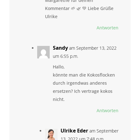
Margarethe für deinen
Kommentar 🌱 🌿 💚 Liebe Grüße
Ulrike
Antworten
Sandy
am September 13, 2022
um 6:55 p.m.
Hallo,
könnte man die Kokosflocken
durch irgendwas anderes
ersetzen? Ich vertrage kokos
nicht.
Antworten
Ulrike Eder
am September
13, 2022 um 7:48 p.m.