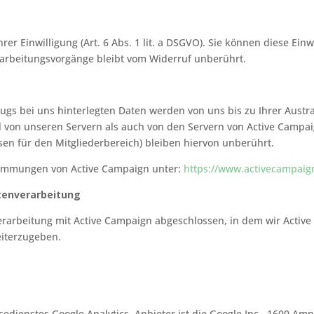
er Einwilligung (Art. 6 Abs. 1 lit. a DSGVO). Sie können diese Einw
rarbeitungsvorgänge bleibt vom Widerruf unberührt.
ugs bei uns hinterlegten Daten werden von uns bis zu Ihrer Aust
 von unseren Servern als auch von den Servern von Active Campai
sen für den Mitgliederbereich) bleiben hiervon unberührt.
immungen von Active Campaign unter:
https://www.activecampaig
tenverarbeitung
rarbeitung mit Active Campaign abgeschlossen, in dem wir Active
eiterzugeben.
edienstes Google Analytics. Anbieter ist die Google Inc., 1600 A