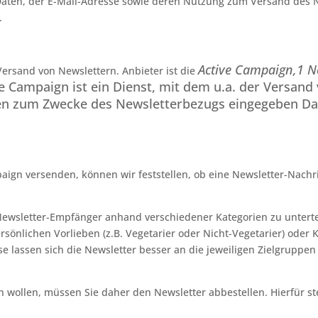
r Daten, der E-Mail-Adresse sowie deren Nutzung zum Versand des N
.
Active Campaign,
1 N
Versand von Newslettern. Anbieter ist die
e Campaign ist ein Dienst, mit dem u.a. der Versand
nen zum Zwecke des Newsletterbezugs eingegeben Da
aign versenden, können wir feststellen, ob eine Newsletter-Nachri
ewsletter-Empfänger anhand verschiedener Kategorien zu unterteil
rsönlichen Vorlieben (z.B. Vegetarier oder Nicht-Vegetarier) ode
ise lassen sich die Newsletter besser an die jeweiligen Zielgrupp
wollen, müssen Sie daher den Newsletter abbestellen. Hierfür ste