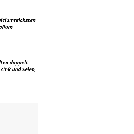
alciumreichsten
alium,
ten doppelt
 Zink und Selen,