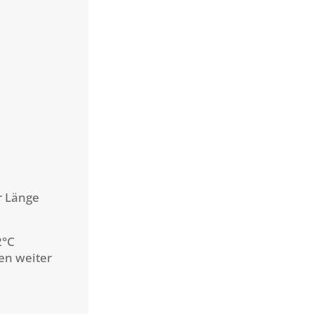
r Länge
2°C
en weiter