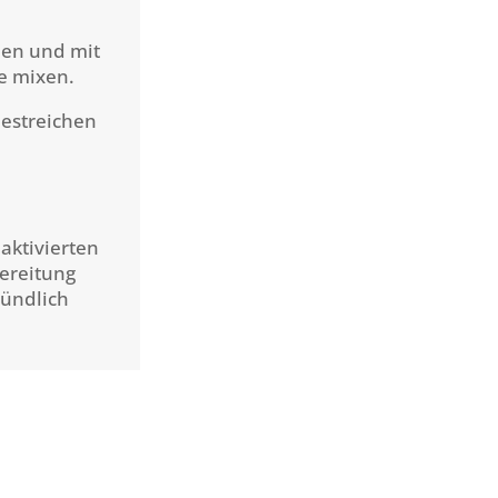
en und mit
e mixen.
estreichen
m
aktivierten
ereitung
ründlich