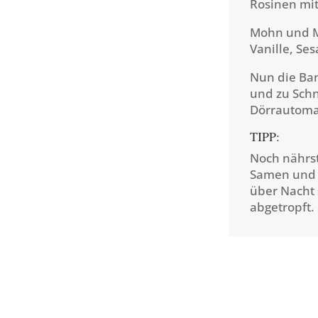
Rosinen mi
Mohn und 
Vanille, Se
Nun die Ba
und zu Schn
Dörrautomat
TIPP:
Noch nährst
Samen und 
über Nacht 
abgetropft.