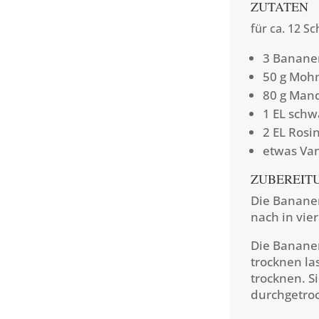
ZUTATEN
für ca. 12 S
3 Banane
50 g Moh
80 g Man
1 EL sch
2 EL Rosi
etwas Van
ZUBEREIT
Die Bananen
nach in vie
Die Bananen
trocknen la
trocknen. Si
durchgetroc