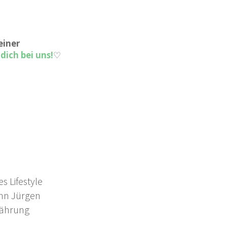
einer
dich bei uns!
♡
s Lifestyle
nn Jürgen
nährung