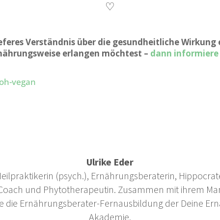
♡
eferes Verständnis über die gesundheitliche Wirkung 
rnährungsweise erlangen möchtest –
dann informiere 
Ulrike Eder
 Heilpraktikerin (psych.), Ernährungsberaterin, Hippocrate
 Coach und Phytotherapeutin. Zusammen mit ihrem Ma
 sie die Ernährungsberater-Fernausbildung der Deine Er
Akademie.