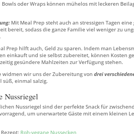
 Bowls oder Wraps können mühelos mit leckeren Beila
ung:
Mit Meal Prep steht auch an stressigen Tagen ein
it bereit, sodass die ganze Familie viel weniger zu u
.
l Prep hilft auch, Geld zu sparen. Indem man Lebensmi
n einkauft und sie selbst zubereitet, können Kosten g
zeitig gesündere Mahlzeiten zur Verfügung stehen.
e widmen wir uns der Zubereitung von
drei verschiede
l süß, einmal salzig.
e Nussriegel
lichen Nussriegel sind der perfekte Snack für zwischen
rvorragend, um unerwartete Gäste mit einem kleinen Le
m Rezept:
Roh-vegane Nussecken