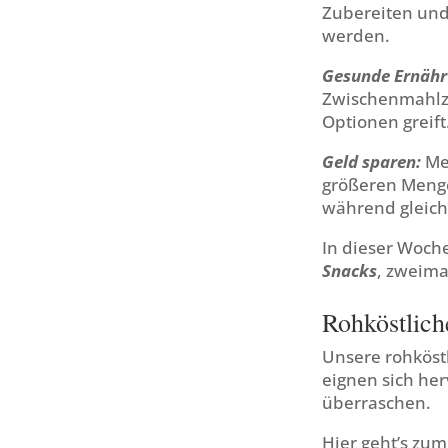
Zubereiten und
werden.
Gesunde Ernähr
Zwischenmahlze
Optionen greift
Geld sparen:
Mea
größeren Menge
während gleich
In dieser Woch
Snacks
, zweima
Rohköstlich
Unsere rohköst
eignen sich he
überraschen.
Hier geht’s zu