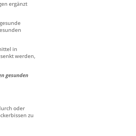
gen ergänzt
e gesunde
ngesunden
ttel in
esenkt werden,
nen gesunden
durch oder
ckerbissen zu