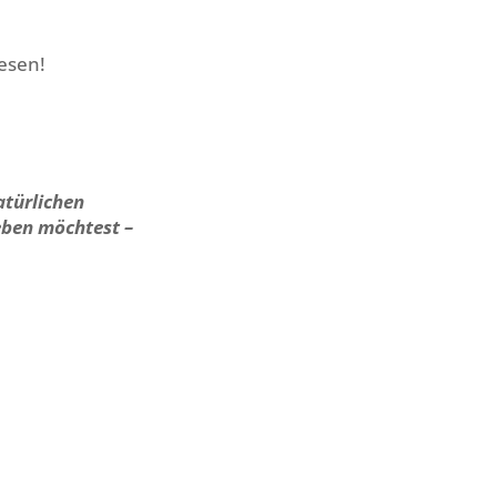
esen!
atürlichen
eben möchtest –