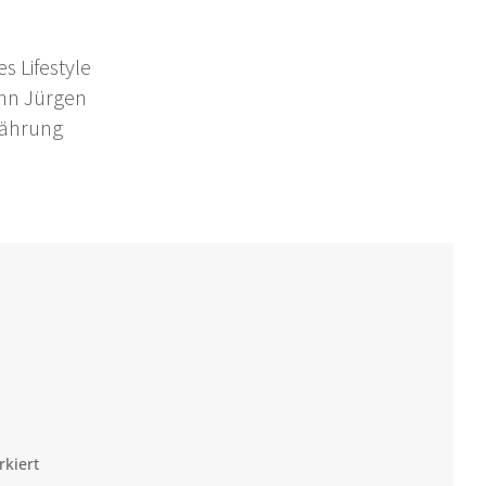
s Lifestyle
nn Jürgen
nährung
kiert