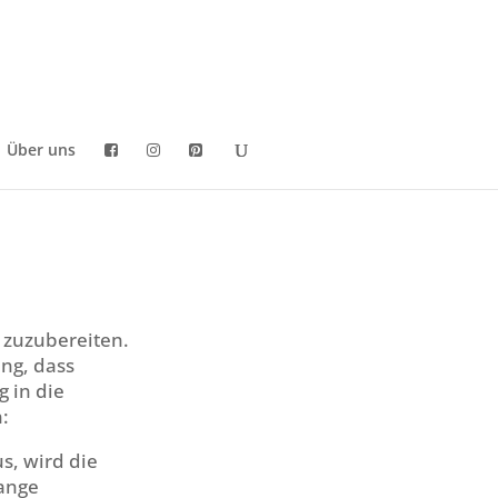
Über uns
 zuzubereiten.
ng, dass
 in die
:
s, wird die
lange