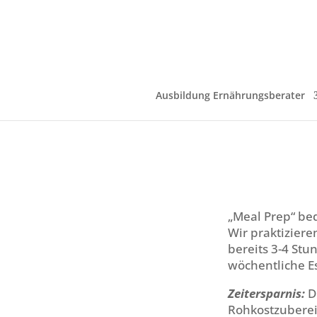
Ausbildung Ernährungsberater
„Meal Prep“ be
Wir praktizier
bereits 3-4 St
wöchentliche E
Zeitersparnis:
D
Rohkostzubereit