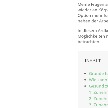
Meine Fragen s
wieder an Körp
Option mehr für
neben der Arbe
In diesem Arti
Möglichkeiten 
betrachten.
INHALT
Gründe f
Wie kann
Gesund z
1. Zuneh
2. Zuneh
3. Zunah