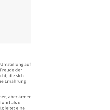
e Umstellung auf
 Freude der
ht, die sich
die Ernährung
her, aber ärmer
ührt als er
g leitet eine