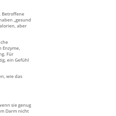
. Betroffene
 haben „gesund
alorien, aber
iche
ch Enzyme,
ng.
Für
tig, ein Gefühl
n, wie das
 wenn sie genug
im Darm nicht