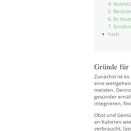
4. Ausre
5. Berück
6. Es mus
7. Ernähr
Fazit
Gründe für
Zunächst ist es
eine weitgehen
meisten. Denno
gesünder ernäh
integrieren, fin
Obst und Gemüs
an Kalorien wie
verbraucht, läs