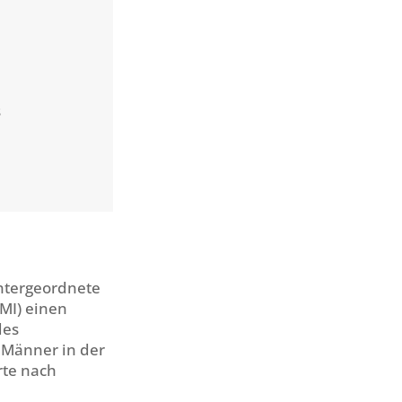
s
untergeordnete
BMI) einen
des
 Männer in der
rte nach