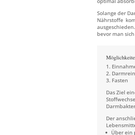
optimal absorbi
Solange der Dar
Nährstoffe kom
ausgeschieden. 
bevor man sic
Möglichkeite
1. Einnahm
2. Darmrein
3. Fasten
Das Ziel ei
Stoffwechse
Darmbakteri
Der anschli
Lebensmitte
Über ein 