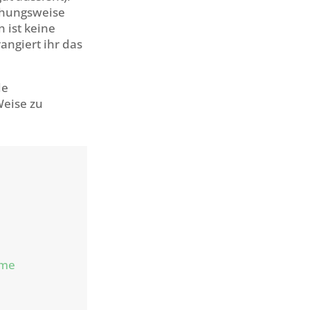
ehungsweise
 ist keine
angiert ihr das
le
Weise zu
hme