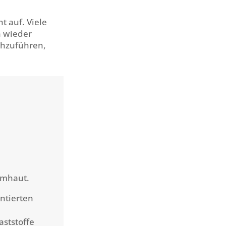
t auf. Viele
n wieder
chzuführen,
imhaut.
ntierten
aststoffe