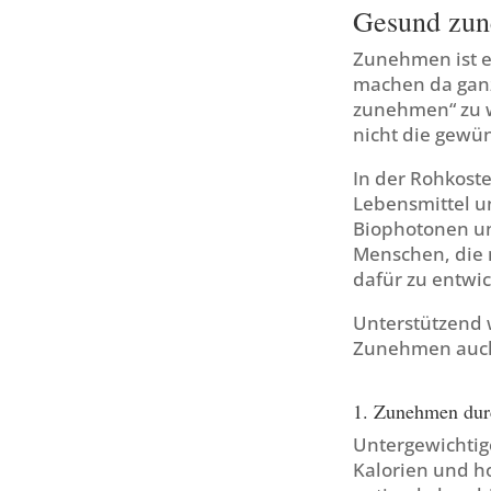
Gesund zun
Zunehmen ist e
machen da ganz
zunehmen“ zu wo
nicht die gewü
In der Rohkoste
Lebensmittel u
Biophotonen un
Menschen, die n
dafür zu entwi
Unterstützend 
Zunehmen auch 
1. Zunehmen dur
Untergewichtig
Kalorien und h