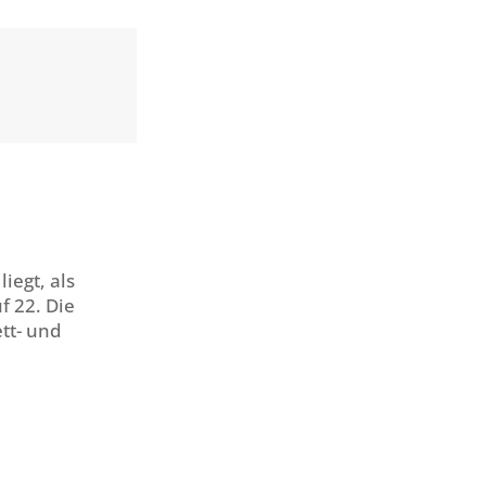
iegt, als
f 22. Die
tt- und