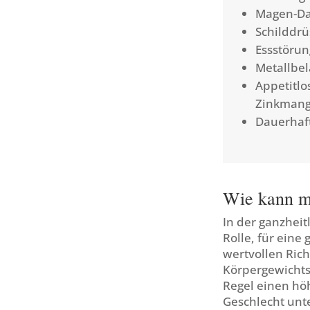
Magen-Da
Schilddr
Essstörun
Metallbe
Appetitlo
Zinkmang
Dauerhaft
Wie kann m
In der ganzhei
Rolle, für eine
wertvollen Rich
Körpergewichts
Regel einen hö
Geschlecht unte