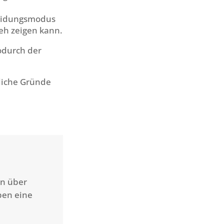
cheidungsmodus
eh zeigen kann.
odurch der
liche Gründe
en über
ben eine