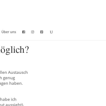
Über uns
öglich?
llen Austausch
ch genug
agen haben.
 habe ich
ut aussieht).