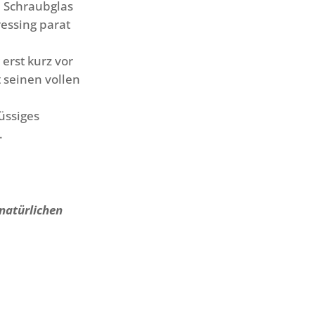
m Schraubglas
essing parat
erst kurz vor
t seinen vollen
üssiges
.
 natürlichen