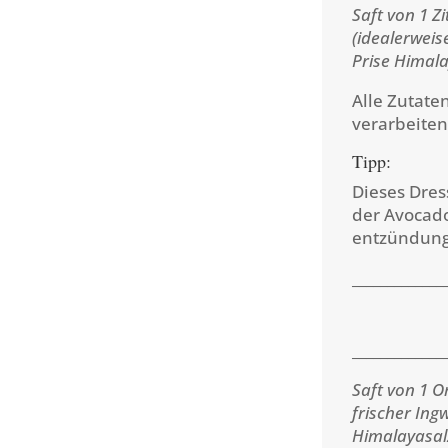
Saft von 1 Zi
(idealerweis
Prise Himala
Alle Zutate
verarbeiten
Tipp:
Dieses Dres
der Avocado
entzündung
_____________
_____________
Saft von 1 O
frischer Ing
Himalayasal