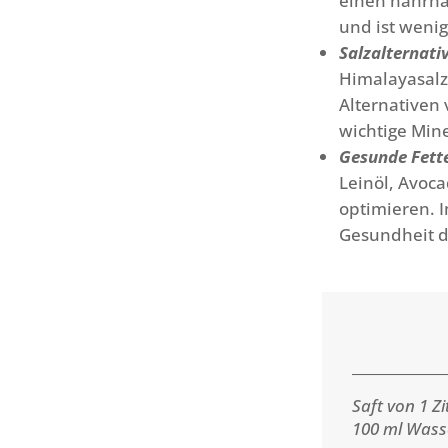
einen nahrha
und ist wenig
Salzalternati
Himalayasalz,
Alternativen
wichtige Min
Gesunde Fette
Leinöl, Avoc
optimieren. 
Gesundheit d
_____________
Saft von 1 Zi
100 ml Wass