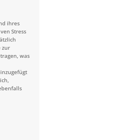
d ihres
iven Stress
tzlich
 zur
tragen, was
hinzugefügt
ich,
ebenfalls