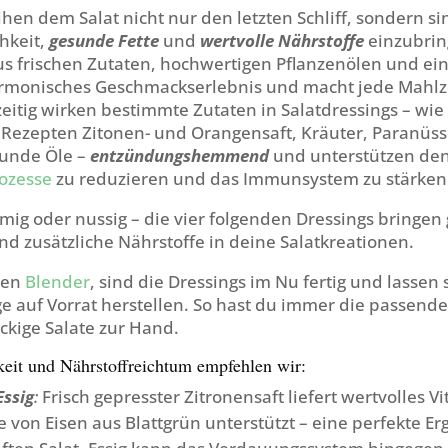
ihen dem Salat nicht nur den letzten Schliff, sondern s
hkeit,
gesunde Fette
und
wertvolle Nährstoffe
einzubrin
s frischen Zutaten, hochwertigen Pflanzenölen und ein
harmonisches Geschmackserlebnis und macht jede Mahlz
eitig wirken bestimmte Zutaten in Salatdressings – wie 
Rezepten Zitonen- und Orangensaft, Kräuter, Paranüs
unde Öle –
entzündungshemmend
und unterstützen den
ozesse
zu reduzieren und das Immunsystem zu stärken
emig oder nussig – die vier folgenden Dressings bringen 
d zusätzliche Nährstoffe in deine Salatkreationen.
nen
Blender
, sind die Dressings im Nu fertig und lassen
ge auf Vorrat herstellen. So hast du immer die passend
ckige Salate zur Hand.
it und Nährstoffreichtum empfehlen wir:
Essig
:
Frisch gepresster Zitronensaft liefert wertvolles V
von Eisen aus Blattgrün unterstützt – eine perfekte Er