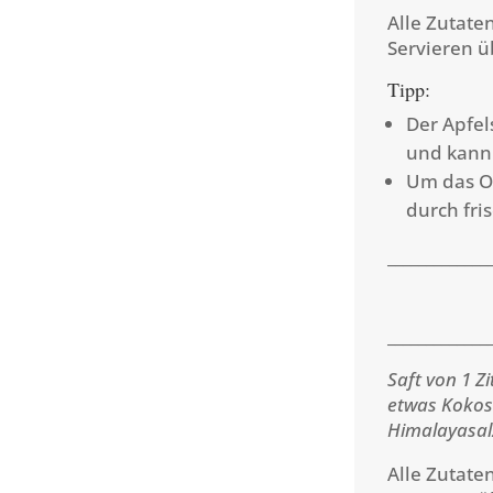
Alle Zutate
Servieren ü
Tipp:
Der Apfe
und kann
Um das Om
durch fri
_____________
_____________
Saft von 1 Z
etwas Kokos
Himalayasal
Alle Zutate