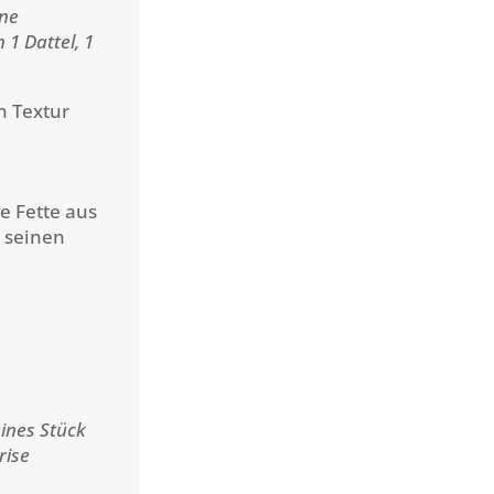
rne
 1 Dattel, 1
n Textur
e Fette aus
 seinen
eines Stück
rise