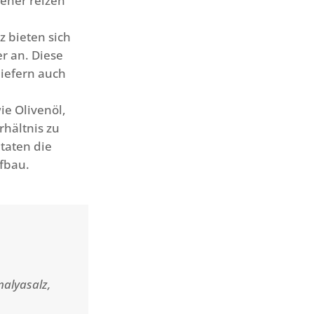
eher reizen
z bieten sich
r an. Diese
liefern auch
ie Olivenöl,
hältnis zu
taten die
fbau.
malyasalz,