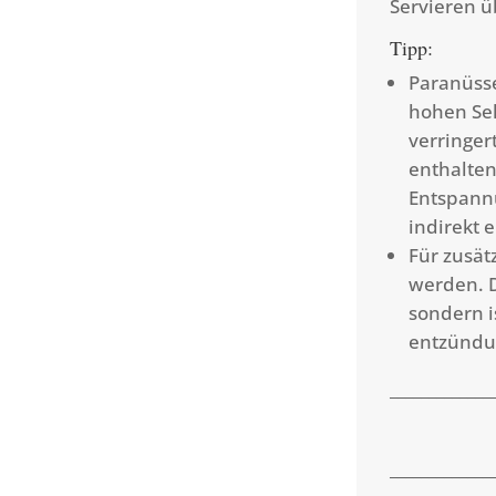
Servieren ü
Tipp:
Paranüss
hohen Sel
verringer
enthalten
Entspannu
indirekt
Für zusät
werden. D
sondern i
entzünd
_____________
_____________