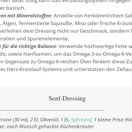
ften Salat. Essig kann das Verdauungssystem hingegen 
er basisch.
ven mit Mineralstoffen
: Anstelle von herkömmlichem Sal
 Algen, fermentierte Sojasoße, Miso oder frische Kräute
 verleihen dem Dressing nicht nur Geschmack, sondern 
eralien und Spurenelemente.
 für die richtige Balance
: Verwende hochwertige Fette w
ado, sowie Hanfsamen, um das Omega-3-zu-Omega-6-Ver
Im Gegensatz zu Omega-6-reichen Ölen fördern diese Zu
es Herz-Kreislauf-Systems und unterstützen den Zellau
Senf-Dressing
___________________________________________________
trone (30 ml), 2 EL Olivenöl, 1 EL
Apfelsenf
, 1 kleine Prise Hi
er, nach Wunsch gehackte Küchenkräuter