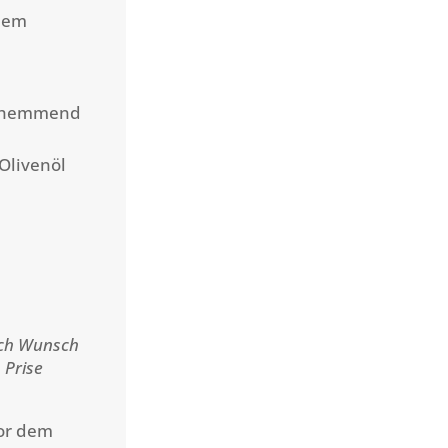
 dem
ngshemmend
Olivenöl
nach Wunsch
1 Prise
vor dem