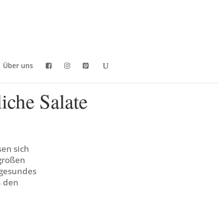
Über uns
liche Salate
sen sich
 großen
n gesundes
h den