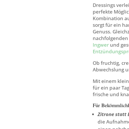
Dressings verle
perfekte Möglic
Kombination au
sorgt für ein 
Genuss. Gleichz
nachfolgenden 
Ingwer
und ges
Entzündungspr
Ob fruchtig, cr
Abwechslung un
Mit einem klei
für ein paar Ta
frische und kna
Für Bekömmlichke
Zitrone statt 
die Aufnahme 