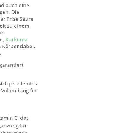
ind auch eine
gen. Die
er Prise Säure
eit zu einem
in
se,
Kurkuma,
 Körper dabei,
.
garantiert
 sich problemlos
e Vollendung für
itamin C, das
gänzung für