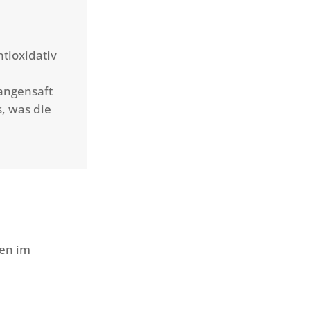
tioxidativ
angensaft
, was die
ten im