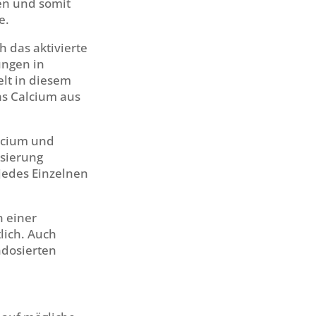
en und somit
e.
h das aktivierte
ungen in
lt in diesem
as Calcium aus
alcium und
osierung
 jedes Einzelnen
n einer
lich. Auch
hdosierten