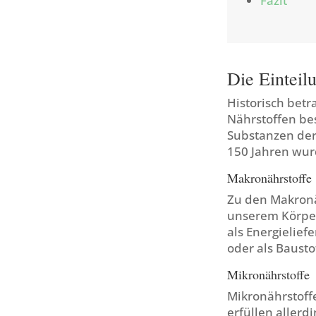
Fazit
Die Einteil
Historisch betr
Nährstoffen bes
Substanzen der 
150 Jahren wur
Makronährstoffe
Zu den Makronä
unserem Körper
als Energielief
oder als Baust
Mikronährstoffe
Mikronährstoff
erfüllen
allerd