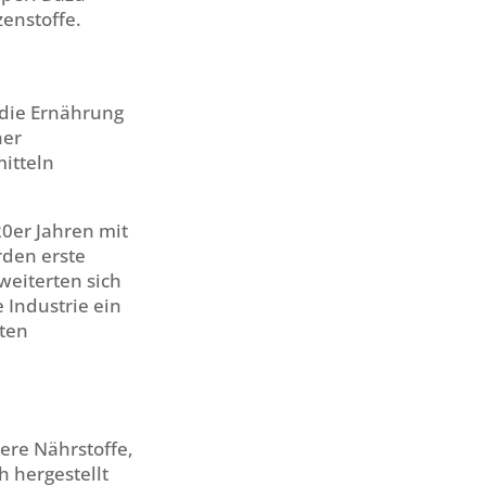
enstoffe.
 die Ernährung
ner
itteln
0er Jahren mit
rden erste
weiterten sich
 Industrie ein
rten
ere Nährstoffe,
h hergestellt