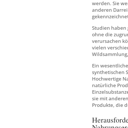
werden. Sie wer
anderen Darrei
gekennzeichnet
Studien haben 
ohne die zugr
verursachen kö
vielen verschi
Wildsammlung,
Ein wesentlich
synthetischen 
Hochwertige Na
natürliche Prod
Einzelsubstanz
sie mit anderen
Produkte, die 
Herausford
Nahrungser