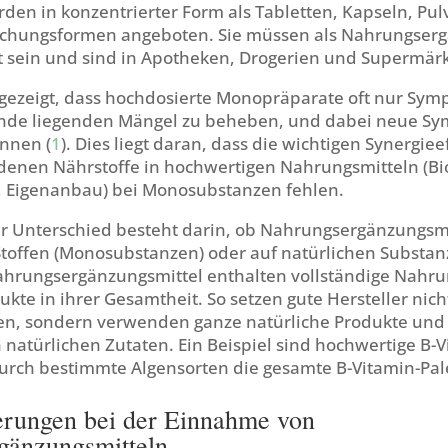
den in konzentrierter Form als Tabletten, Kapseln, Pul
chungsformen angeboten. Sie müssen als Nahrungserg
 sein und sind in Apotheken, Drogerien und Supermärkt
gezeigt, dass hochdosierte Monopräparate oft nur Sym
unde liegenden Mängel zu beheben, und dabei neue S
nnen (
1
). Dies liegt daran, dass die wichtigen Synergiee
edenen Nährstoffe in hochwertigen Nahrungsmitteln (Bi
 Eigenanbau) bei Monosubstanzen fehlen.
er Unterschied besteht darin, ob Nahrungsergänzungsmi
Stoffen (Monosubstanzen) oder auf natürlichen Substan
hrungsergänzungsmittel enthalten vollständige Nahru
ukte in ihrer Gesamtheit. So setzen gute Hersteller nicht
en, sondern verwenden ganze natürliche Produkte un
 natürlichen Zutaten. Ein Beispiel sind hochwertige B-V
durch bestimmte Algensorten die gesamte B-Vitamin-Pal
erungen bei der Einnahme von
gänzungsmitteln