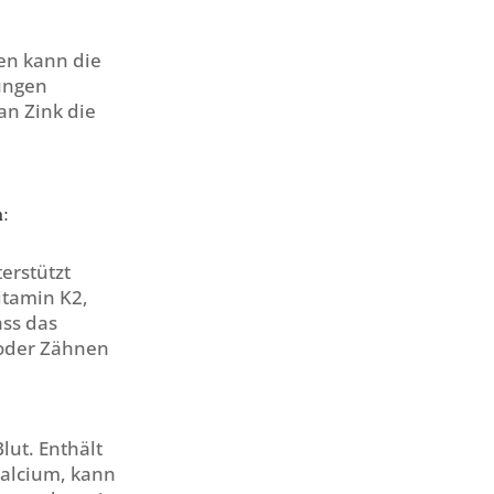
en kann die
ungen
an Zink die
n:
erstützt
itamin K2,
ass das
 oder Zähnen
lut. Enthält
Calcium, kann