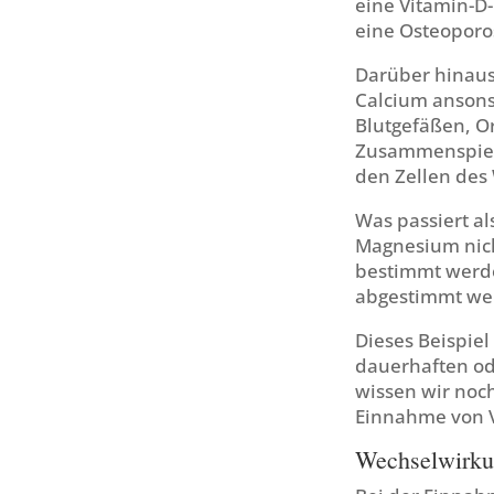
eine Vitamin-D
eine Osteoporos
Darüber hinaus 
Calcium ansons
Blutgefäßen, O
Zusammenspiel 
den Zellen des
Was passiert a
Magnesium nich
bestimmt werden
abgestimmt wer
Dieses Beispie
dauerhaften od
wissen wir noc
Einnahme von 
Wechselwirku