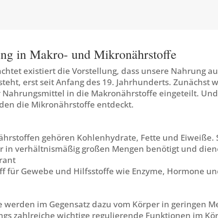
ung in Makro- und Mikronährstoffe
achtet existiert die Vorstellung, dass unsere Nahrung a
teht, erst seit Anfang des 19. Jahrhunderts. Zunächst 
Nahrungsmittel in die Makronährstoffe eingeteilt. Und
den die Mikronährstoffe entdeckt.
hrstoffen gehören Kohlenhydrate, Fette und Eiweiße. 
 in verhältnismäßig großen Mengen benötigt und die
erant
off für Gewebe und Hilfsstoffe wie Enzyme, Hormone un
e werden im Gegensatz dazu vom Körper in geringen M
ings zahlreiche wichtige regulierende Funktionen im Kö