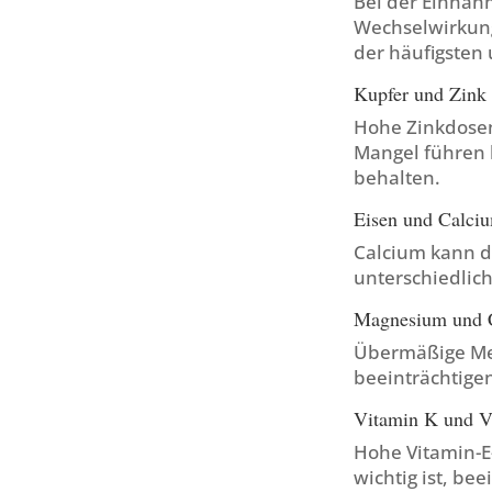
Bei der Einnah
Wechselwirkung
der häufigsten
Kupfer und Zink
Hohe Zinkdose
Mangel führen k
behalten.
Eisen und Calci
Calcium kann d
unterschiedli
Magnesium und 
Übermäßige Men
beeinträchtigen
Vitamin K und V
Hohe Vitamin-E
wichtig ist, bee