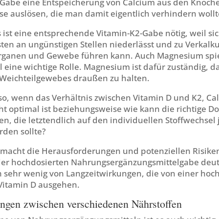
-Gabe eine Entspeicherung von Calcium aus den Knoch
e auslösen, die man damit eigentlich verhindern wollt
ist eine entsprechende Vitamin-K2-Gabe nötig, weil sic
ten an ungünstigen Stellen niederlässt und zu Verkalk
rganen und Gewebe führen kann. Auch Magnesium spie
eine wichtige Rolle. Magnesium ist dafür zuständig, d
 Weichteilgewebes draußen zu halten.
lso, wenn das Verhältnis zwischen Vitamin D und K2, C
t optimal ist beziehungsweise wie kann die richtige D
, die letztendlich auf den individuellen Stoffwechsel
den sollte?
l macht die Herausforderungen und potenziellen Risike
er hochdosierten Nahrungsergänzungsmittelgabe deut
h sehr wenig von Langzeitwirkungen, die von einer hoc
Vitamin D ausgehen.
ngen zwischen verschiedenen Nährstoffen