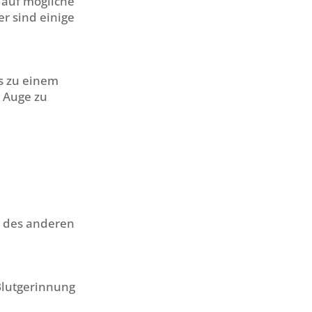
 auf mögliche
r sind einige
s zu einem
m Auge zu
 des anderen
Blutgerinnung