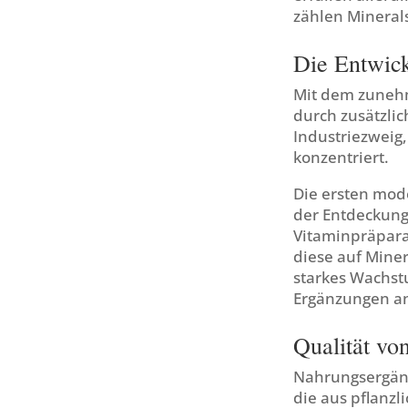
zählen Mineral
Die Entwic
Mit dem zunehm
durch zusätzlic
Industriezweig
konzentriert.
Die ersten mod
der Entdeckung
Vitaminpräpara
diese auf Miner
starkes Wachstu
Ergänzungen a
Qualität vo
Nahrungsergänz
die aus pflanzl