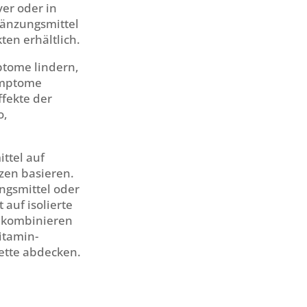
ver oder in
änzungsmittel
en erhältlich.
ptome lindern,
ymptome
ffekte der
o,
ttel auf
zen basieren.
ngsmittel oder
 auf isolierte
d kombinieren
itamin-
ette abdecken.