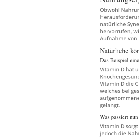
Obwohl Nahrung
Herausforderun
natürliche Syn
hervorrufen, w
Aufnahme von K
Natürliche kö
Das Beispiel ein
Vitamin D hat 
Knochengesundh
Vitamin D die 
welches bei ges
aufgenommene C
gelangt.
Was passiert nun
Vitamin D sorgt
jedoch die Nah