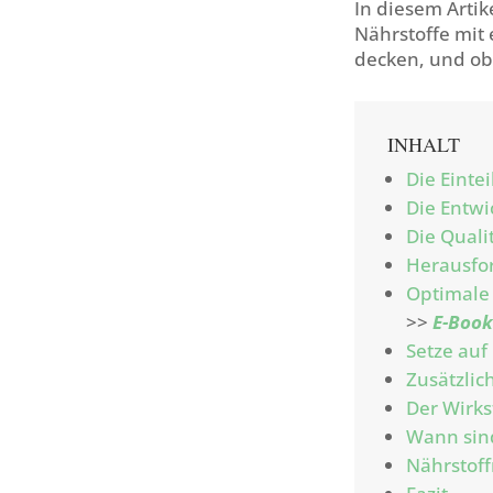
In diesem Artik
Nährstoffe mit 
decken, und ob 
INHALT
Die Einte
Die Entw
Die Quali
Herausfo
Optimale 
>>
E-Book
Setze auf
Zusätzlic
Der Wirks
Wann sin
Nährstoff