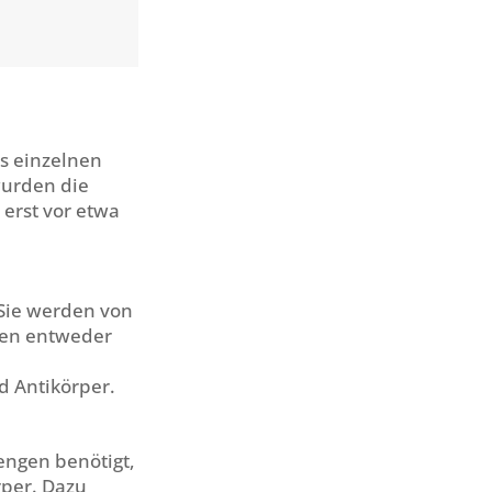
us einzelnen
wurden die
 erst vor etwa
Sie werden von
nen entweder
d Antikörper.
engen benötigt,
rper.
Dazu