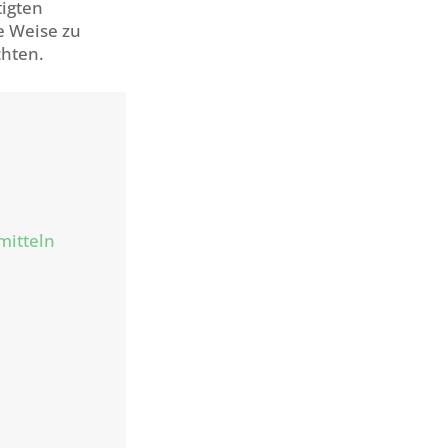
tigten
e Weise zu
chten.
mitteln