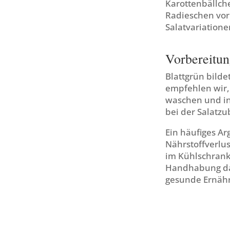
Karottenbällch
Radieschen vorb
Salatvariatione
Vorbereitun
Blattgrün bilde
empfehlen wir, 
waschen und in
bei der Salatzu
Ein häufiges A
Nährstoffverlus
im Kühlschrank 
Handhabung dazu
gesunde Ernähr