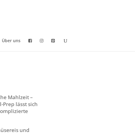
Über uns
che Mahlzeit –
l-Prep lässt sich
omplizierte
emüsereis und