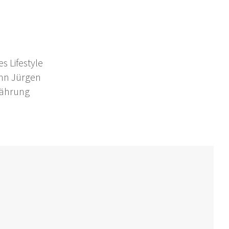
s Lifestyle
nn Jürgen
nährung