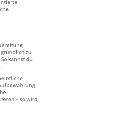
ntierte
iche
ubereitung
 gründlich zu
 So kannst du
.
eintliche
er Aufbewahrung
che
ieren – so wird