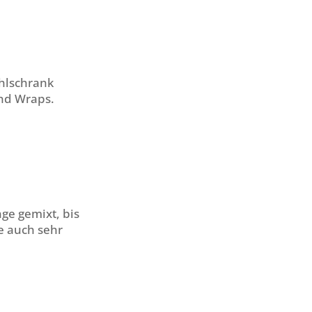
ühlschrank
und Wraps.
ge gemixt, bis
e auch sehr