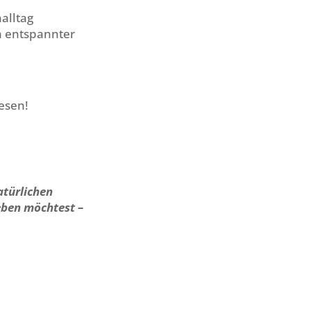
alltag
n entspannter
esen!
atürlichen
eben möchtest –