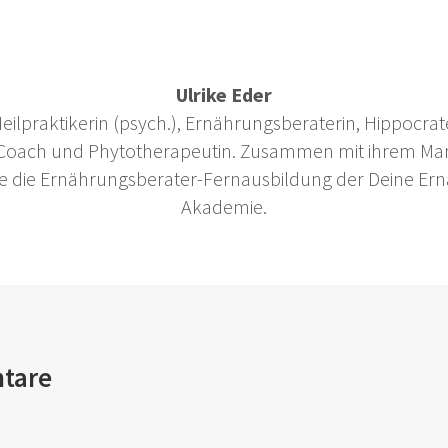
Ulrike Eder
 Heilpraktikerin (psych.), Ernährungsberaterin, Hippocrate
 Coach und Phytotherapeutin. Zusammen mit ihrem Ma
 sie die Ernährungsberater-Fernausbildung der Deine Er
Akademie.
tare