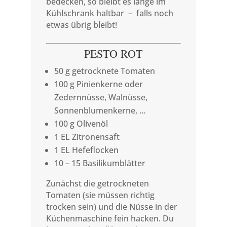
bedecken, so bleibt es lange im
Kühlschrank haltbar – falls noch
etwas übrig bleibt!
PESTO ROT
50 g getrocknete Tomaten
100 g Pinienkerne oder
Zedernnüsse, Walnüsse,
Sonnenblumenkerne, …
100 g Olivenöl
1 EL Zitronensaft
1 EL Hefeflocken
10 – 15 Basilikumblätter
Zunächst die getrockneten
Tomaten (sie müssen richtig
trocken sein) und die Nüsse in der
Küchenmaschine fein hacken. Du