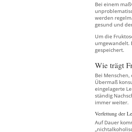
Bei einem maßv
unproblematisc
werden regelmä
gesund und der
Um die Fruktose
umgewandelt. Ei
gespeichert.
Wie trägt F
Bei Menschen, 
Übermaß konsum
eingelagerte L
ständig Nachsc
immer weiter.
Verfettung der L
Auf Dauer komm
„nichtalkoholis