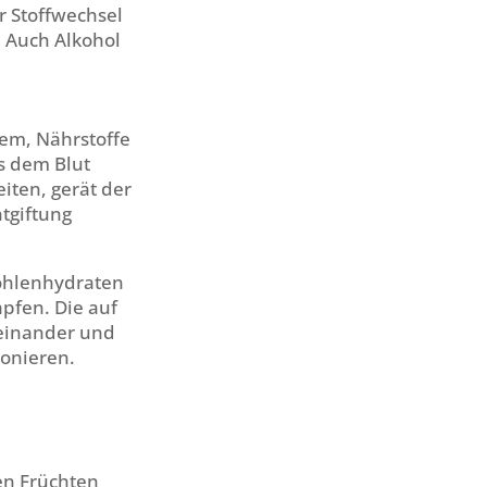
r Stoffwechsel
: Auch Alkohol
lem, Nährstoffe
s dem Blut
iten, gerät der
tgiftung
ohlenhydraten
pfen. Die auf
heinander und
ionieren.
en Früchten