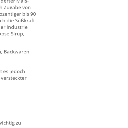
nderter Mais-
ch Zugabe von
ozentiger bis 90
uch die Süßkraft
der Industrie
kose-Sirup,
en, Backwaren,
r
t es jedoch
 versteckter
wichtig zu