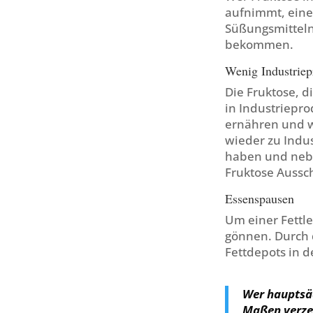
aufnimmt, ein
Süßungsmitteln 
bekommen.
Wenig Industriep
Die Fruktose, d
in Industriepro
ernähren und w
wieder zu Indus
haben und nebe
Fruktose Aussc
Essenspausen
Um einer Fettl
gönnen. Durch 
Fettdepots in 
Wer hauptsäc
Maßen verzeh