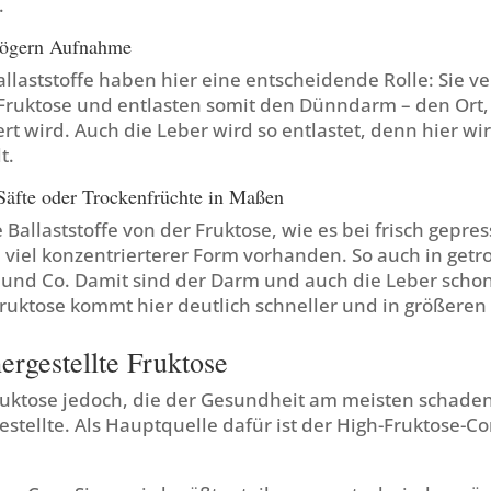
.
rzögern Aufnahme
allaststoffe haben hier eine entscheidende Rolle: Sie v
ruktose und entlasten somit den Dünndarm – den Ort,
rt wird. Auch die Leber wird so entlastet, denn hier wi
t.
 Säfte oder Trockenfrüchte in Maßen
 Ballaststoffe von der Fruktose, wie es bei frisch gepre
e in viel konzentrierterer Form vorhanden. So auch in get
 und Co. Damit sind der Darm und auch die Leber schon
Fruktose kommt hier deutlich schneller und in größere
hergestellte Fruktose
uktose jedoch, die der Gesundheit am meisten schaden 
gestellte. Als Hauptquelle dafür ist der High-Fruktose-C