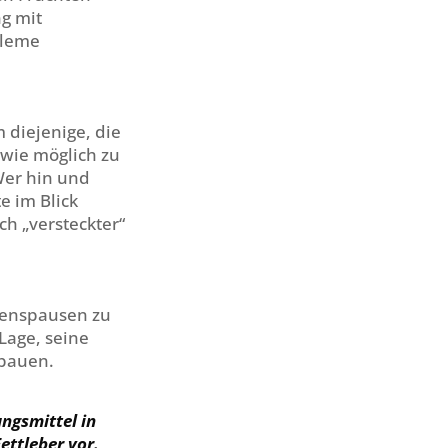
g mit
bleme
m diejenige, die
h wie möglich zu
Wer hin und
e im Blick
h „versteckter“
senspausen zu
Lage, seine
bbauen.
ngsmittel in
ettleber vor.