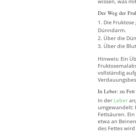
wissen, was mit
Der Weg der Fru
Die Fruktose
Dünndarm.
Über die Dün
Über die Blut
Hinweis: Ein Ü
Fruktosemalabs
vollständig au
Verdauungsbes
In Leber: zu Fet
In der
Leber
ang
umgewandelt: Fe
Fettsäuren. Ein
etwa an Beinen,
des Fettes wird