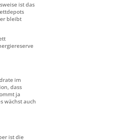
weise ist das
Fettdepots
r bleibt
ett
Energiereserve
drate im
ion, dass
kommt ja
es wächst auch
er ist die