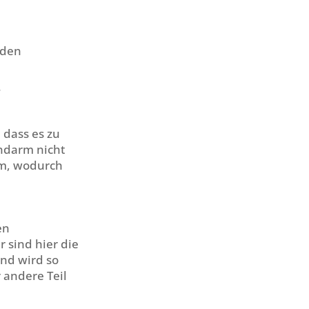
 den
.
 dass es zu
ndarm nicht
rm, wodurch
en
 sind hier die
und wird so
 andere Teil