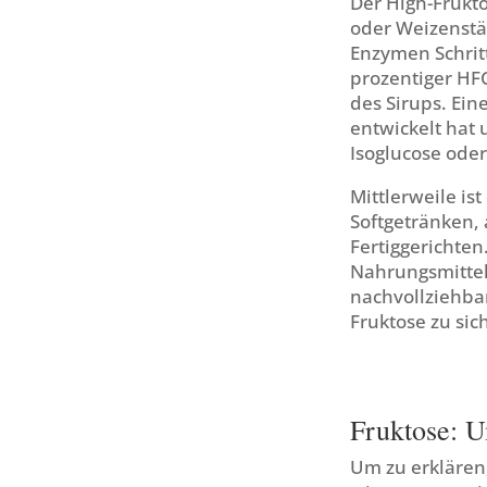
Der High-Frukto
oder Weizenstä
Enzymen Schritt
prozentiger HFC
des Sirups. Ein
entwickelt hat 
Isoglucose oder
Mittlerweile is
Softgetränken, 
Fertiggerichten
Nahrungsmitteln
nachvollziehbar
Fruktose zu sic
Fruktose: 
Um zu erklären,