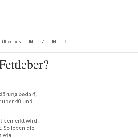
Über uns
Fettleber?
klärung bedarf,
r über 40 und
ht bemerkt wird.
t. So leben die
n wie