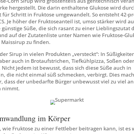
se-Corn Sirup wird größtenteils aus gentechnisch verä
rke hergestellt. Die darin enthaltene Glukose wird dur
 für Schritt in Fruktose umgewandelt. So entsteht 42-pr
S. Je höher der Fruktoseanteil ist, umso stärker wird a
e günstige Süße, die sich rasant zu einer Lieblingszutat 
und auf der Zutatenliste unter Namen wie Fruktose-Glu
 Maissirup zu finden.
t der Sirup in vielen Produkten „versteckt“: In Süßigkeit
aber auch in Brotaufstrichen, Tiefkühlpizza, Soßen ode
. Nicht jedem ist bewusst, dass sich diese Süße auch in
, die nicht einmal süß schmecken, verbirgt. Dies mach
, dass der unbedarfte Bürger unbewusst viel zu viel an
h nimmt.
Umwandlung im Körper
 wie Fruktose zu einer Fettleber beitragen kann, ist es 