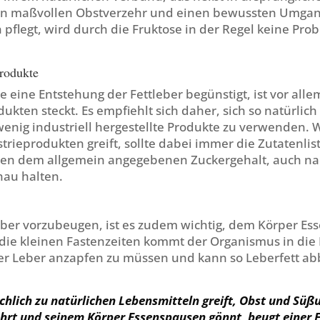
en maßvollen Obstverzehr und einen bewussten Umgan
pflegt, wird durch die Fruktose in der Regel keine Pro
rodukte
ie eine Entstehung der Fettleber begünstigt, ist vor alle
dukten steckt. Es empfiehlt sich daher, sich so natürlic
enig industriell hergestellte Produkte zu verwenden. 
trieprodukten greift, sollte dabei immer die Zutatenlist
n dem allgemein angegebenen Zuckergehalt, auch nac
hau halten.
eber vorzubeugen, ist es zudem wichtig, dem Körper Es
die kleinen Fastenzeiten kommt der Organismus in die 
der Leber anzapfen zu müssen und kann so Leberfett a
hlich zu natürlichen Lebensmitteln greift, Obst und Süßu
rt und seinem Körper Essenspausen gönnt, beugt einer F