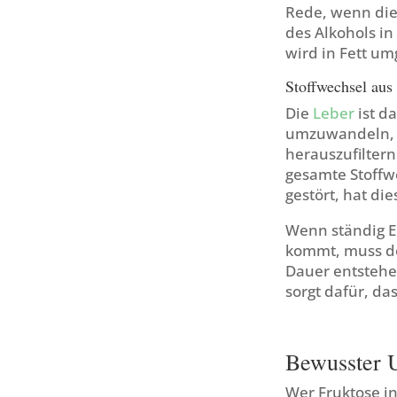
Rede, wenn die
des Alkohols in
wird in Fett um
Stoffwechsel aus
Die
Leber
ist da
umzuwandeln, u
herauszufiltern
gesamte Stoffwe
gestört, hat d
Wenn ständig E
kommt, muss de
Dauer entstehe
sorgt dafür, da
Bewusster 
Wer Fruktose i