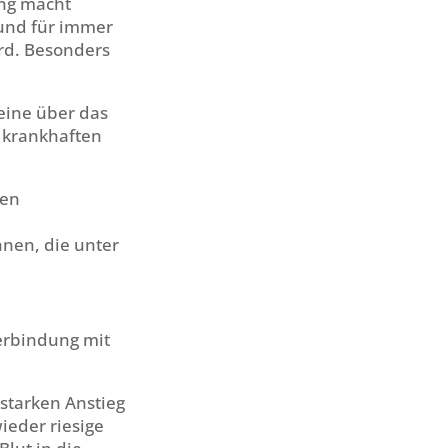
ung macht
 und für immer
rd. Besonders
eine über das
 krankhaften
hen
hnen, die unter
Verbindung mit
starken Anstieg
ieder riesige