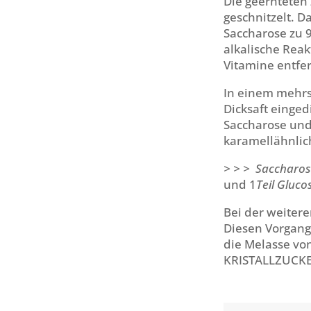
Die geernteten
geschnitzelt. 
Saccharose zu 9
alkalische Reak
Vitamine entfer
In einem mehrs
Dicksaft einged
Saccharose und
karamellähnlic
> > > Saccharo
und 1
Teil Gluco
Bei der weitere
Diesen Vorgang 
die Melasse von
KRISTALLZUCKER