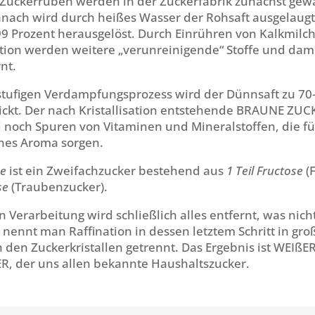
 Zuckerrüben werden in der Zuckerfabrik zunächst ge
Danach wird durch heißes Wasser der Rohsaft ausgelaugt
9 Prozent herausgelöst. Durch Einrühren von Kalkmilch
tion werden weitere „verunreinigende“ Stoffe und damit
nt.
tufigen Verdampfungsprozess wird der Dünnsaft zu 70
ickt. Der nach Kristallisation entstehende BRAUNE ZUC
 noch Spuren von Vitaminen und Mineralstoffen, die fü
hes Aroma sorgen.
se
ist ein Zweifachzucker bestehend aus
1 Teil Fructose
(F
se
(
Traubenzucker).
n Verarbeitung wird schließlich alles entfernt, was nicht
nennt man Raffination in dessen letztem Schritt in gr
 den Zuckerkristallen getrennt. Das Ergebnis ist WEIßE
, der uns allen bekannte Haushaltszucker.