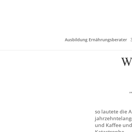
Ausbildung Ernährungsberater
Wa
„
so lautete die 
jahrzehntelange
und Kaffee und 
Katastrophe.