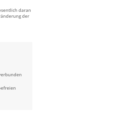
sentlich daran
eränderung der
 verbunden
befreien