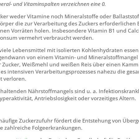
neral- und Vitaminspalten verzeichnen eine 0.
er weder Vitamine noch Mineralstoffe oder Ballaststoff
örper die zur Verarbeitung des Zuckers erforderlichen B
enen Vorräten holen. Insbesondere Vitamin B1 und Calc
onsum vermehrt verbraucht werden.
iele Lebensmittel mit isolierten Kohlenhydraten essen
rgendwann von einem Vitamin- und Mineralstoffmangel
r Zucker, Weißmehl und weißen Reis über einen Kamm 
des intensiven Verarbeitungsprozesses nahezu die ges
t verloren.
haltenden Nährstoffmangels sind u. a. Infektionskrankh
peraktivität, Antriebslosigkeit oder vorzeitiges Altern.
häufige Zuckerzufuhr fördert die Entstehung von Über
ie zahlreiche Folgeerkrankungen.