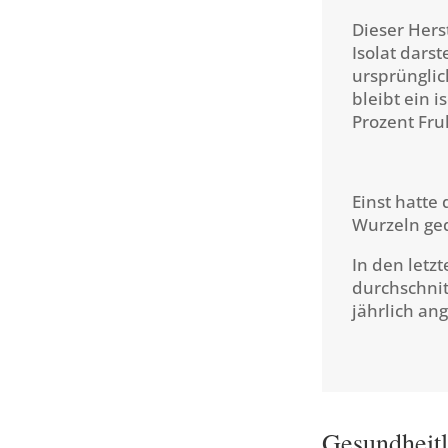
Dieser Hers
Isolat dars
ursprünglic
bleibt ein 
Prozent Fru
Einst hatte
Wurzeln ged
In den letz
durchschnit
jährlich an
Gesundheitl