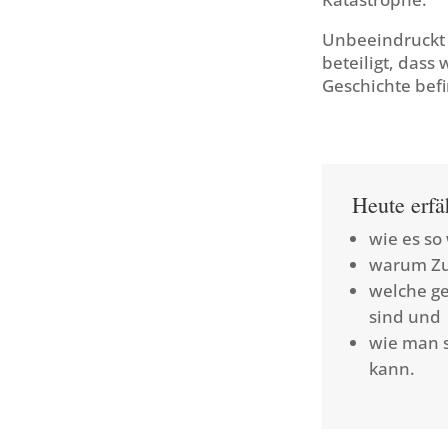
Unbeeindruckt 
beteiligt, dass
Geschichte bef
Heute erf
wie es so
warum Zuc
welche g
sind und
wie man 
kann.