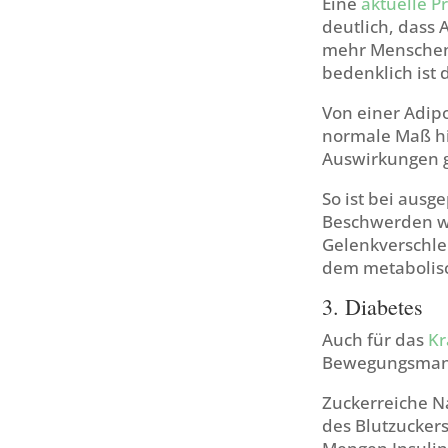
Eine
aktuelle P
deutlich, dass
mehr Menschen 
bedenklich ist 
Von einer Adip
normale Maß hi
Auswirkungen g
So ist bei ausg
Beschwerden wi
Gelenkverschlei
dem metabolis
3. Diabetes
Auch für das
Kr
Bewegungsmang
Zuckerreiche N
des Blutzuckers