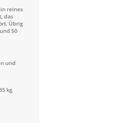
in reines
t, das
rt. Übrig
 und 50
en und
35 kg