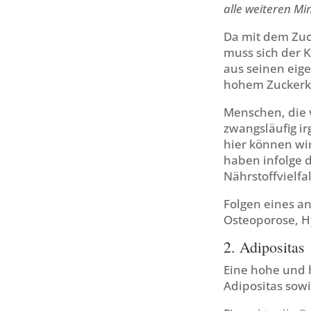
alle weiteren Mi
Da mit dem Zuck
muss sich der K
aus seinen eig
hohem Zuckerk
Menschen, die v
zwangsläufig i
hier können wi
haben infolge 
Nährstoffvielfal
Folgen eines an
Osteoporose, Hy
2. Adipositas
Eine hohe und 
Adipositas sow