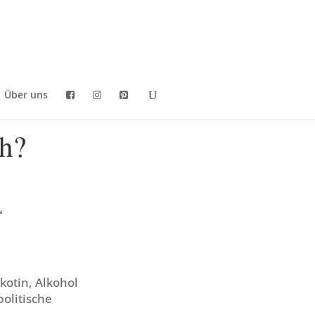
Über uns
ch?
h“
kotin, Alkohol
politische