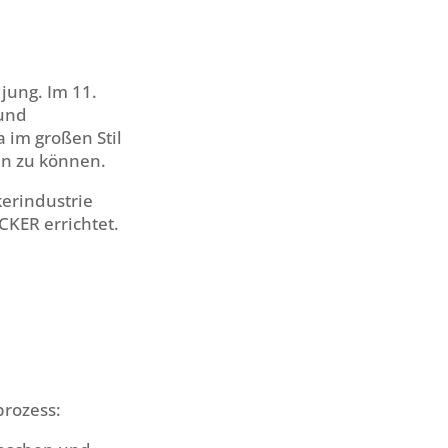
jung. Im 11.
 und
 im großen Stil
en zu können.
kerindustrie
KER errichtet.
prozess: