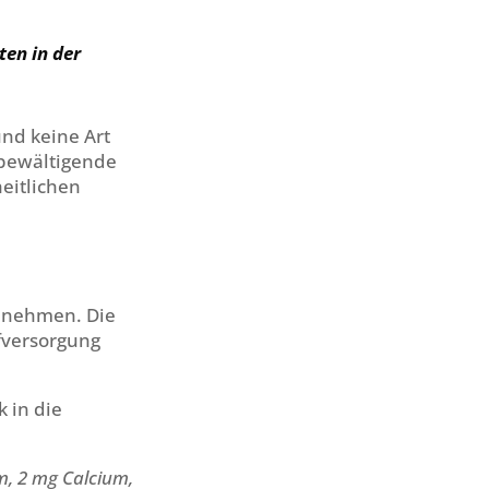
ten in der
nd keine Art
 bewältigende
eitlichen
n
s nehmen. Die
fversorgung
k in die
m, 2 mg Calcium,