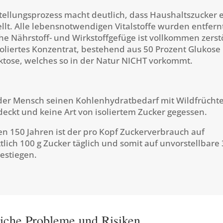
tellungsprozess macht deutlich, dass Haushaltszucker e
tellt. Alle lebensnotwendigen Vitalstoffe wurden entfern
he Nährstoff- und Wirkstoffgefüge ist vollkommen zerstö
isoliertes Konzentrat, bestehend aus 50 Prozent Glukose
ktose, welches so in der Natur NICHT vorkommt.
 der Mensch seinen Kohlenhydratbedarf mit Wildfrücht
eckt und keine Art von isoliertem Zucker gegessen.
ten 150 Jahren ist der pro Kopf Zuckerverbrauch auf
tlich 100 g Zucker täglich und somit auf unvorstellbare 
gestiegen.
iche Probleme und Risiken