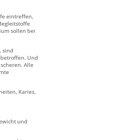
e eintreffen,
egleitstoffe
ium sollen bei
, sind
 betroffen. Und
scheren. Alle
amte
eiten, Karies,
gewicht und