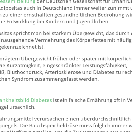
ressemitteilung
der Deutschen Gesellschaft für Ernähr
 Adipositas auch in Deutschland immer weiter zunimmt
zu einer ernsthalften gesundheitlichen Bedrohung wi
die Entwicklung bei Kindern und Jugendlichen.
ositas spricht man bei starkem Übergewicht, das durch 
nausgehende Vermehrung des Körperfettes mit häufig
ekennzeichnet ist.
eprägtem Übergewicht früher oder später mit körperlic
e Kurzatmigkeit, eingeschränkter Leistungsfähigkeit,
ß, Bluthochdruck, Arteriosklerose und Diabetes zu rec
chen Syndrom zusammengefasst werden.
ankheitsbild Diabetes
ist ein falsche Ernährung oft in 
el ursächlich.
ahrungsmittel verursachen einen überdurchschnittlich 
piegels. Die Bauchspeicheldrüse muss folglich immer w