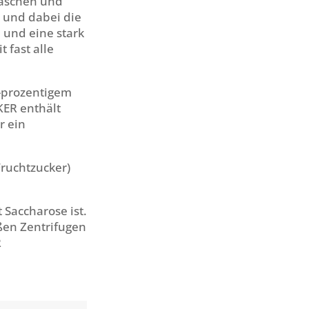
waschen und
 und dabei die
 und eine stark
 fast alle
-prozentigem
KER enthält
r ein
ruchtzucker)
 Saccharose ist.
oßen Zentrifugen
R