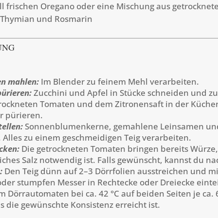
l frischen Oregano oder eine Mischung aus getrockne
 Thymian und Rosmarin
UNG
n mahlen:
Im Blender zu feinem Mehl verarbeiten.
pürieren:
Zucchini und Apfel in Stücke schneiden und 
trockneten Tomaten und dem Zitronensaft in der Küch
r pürieren.
tellen:
Sonnenblumenkerne, gemahlene Leinsamen und
 Alles zu einem geschmeidigen Teig verarbeiten.
cken:
Die getrockneten Tomaten bringen bereits Würze,
liches Salz notwendig ist. Falls gewünscht, kannst du n
:
Den Teig dünn auf 2–3 Dörrfolien ausstreichen und m
 oder stumpfen Messer in Rechtecke oder Dreiecke einte
m Dörrautomaten bei ca. 42 °C auf beiden Seiten je ca.
is die gewünschte Konsistenz erreicht ist.