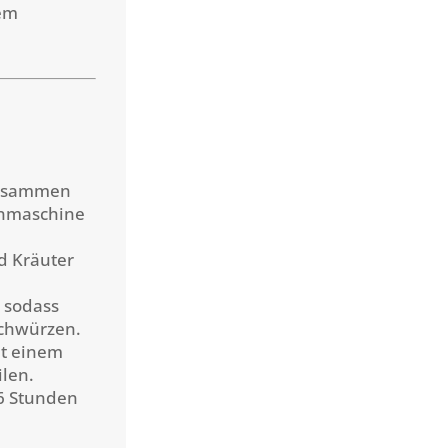
tem
zusammen
enmaschine
 Kräuter
 sodass
achwürzen.
it einem
ilen.
 6 Stunden