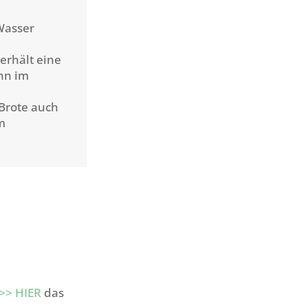
Wasser
erhält eine
ann im
Brote auch
m
>> HIER
das