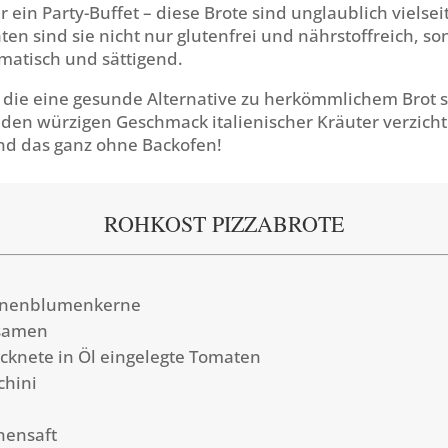
r ein Party-Buffet – diese Brote sind unglaublich vielsei
ten sind sie nicht nur glutenfrei und nährstoffreich, s
atisch und sättigend.
e, die eine gesunde Alternative zu herkömmlichem Brot
f den würzigen Geschmack italienischer Kräuter verzich
nd das ganz ohne Backofen!
ROHKOST PIZZABROTE
nnenblumenkerne
nsamen
ocknete in Öl eingelegte Tomaten
chini
onensaft