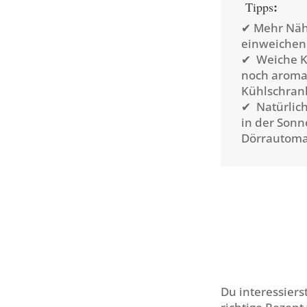
:
Tipps
✔ Mehr Näh
einweichen 
✔ Weiche Ko
noch aromat
Kühlschran
✔ Natürlich
in der Sonn
Dörrautoma
Du interessiers