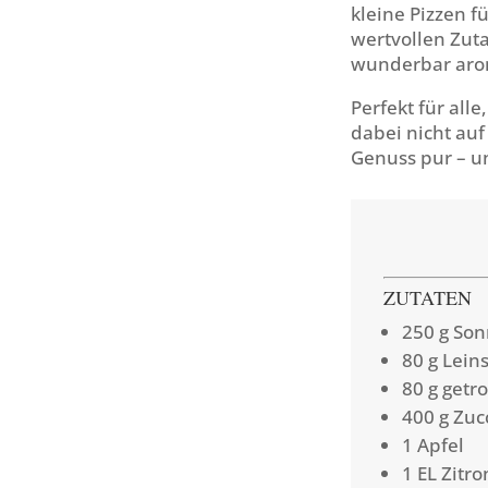
kleine Pizzen fü
wertvollen Zuta
wunderbar arom
Perfekt für all
dabei nicht au
Genuss pur – u
ZUTATEN
250 g So
80 g Lei
80 g getr
400 g Zuc
1 Apfel
1 EL Zitr