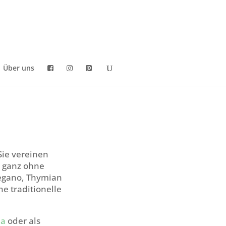
Über uns
Sie vereinen
– ganz ohne
egano, Thymian
e traditionelle
la
oder als