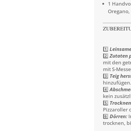
1 Handvol
Oregano,
ZUBEREIT
1️⃣
Leinsame
2️⃣
Zutaten 
mit den ge
mit S-Messe
3️⃣
Teig hers
hinzufügen.
4️⃣
Abschme
kein zusätz
5️⃣
Trocknen
Pizzaroller
6️⃣
Dörren:
I
trocknen, b