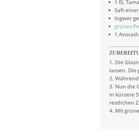
1 EL Tama
Saft eine
Ingwer g
grünes Pe
1 Avocad
ZUBEREIT
Die Glas
lassen. Die
Währendd
Nun die G
in kürzere 
restlichen 
Mit grün