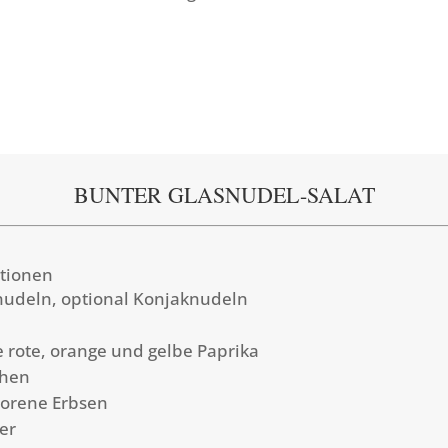
BUNTER GLASNUDEL-SALAT
rtionen
nudeln, optional Konjaknudeln
ne rote, orange und gelbe Paprika
chen
rorene Erbsen
er