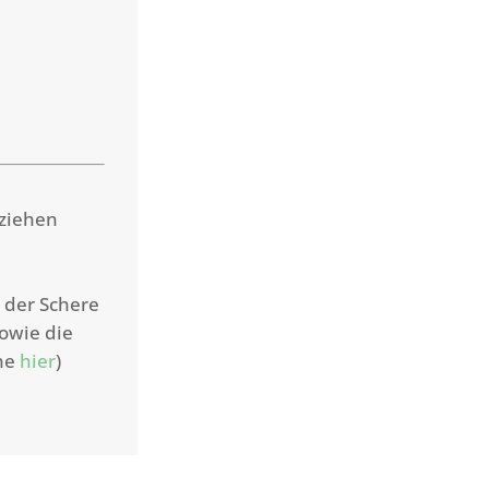
ziehen
t der Schere
owie die
ehe
hier
)