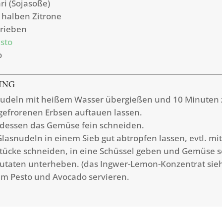
ri (Sojasoße)
r halben Zitrone
erieben
sto
o
UNG
nudeln mit heißem Wasser übergießen und 10 Minuten 
 gefrorenen Erbsen auftauen lassen.
essen das Gemüse fein schneiden.
lasnudeln in einem Sieb gut abtropfen lassen, evtl. mi
Stücke schneiden, in eine Schüssel geben und Gemüse s
Zutaten unterheben. (das Ingwer-Lemon-Konzentrat si
em Pesto und Avocado servieren.