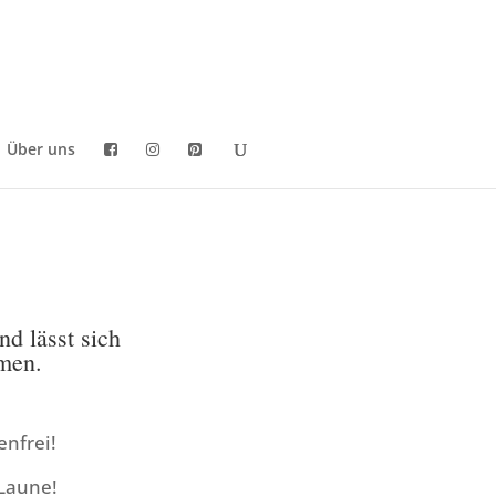
Über uns
nd lässt sich
men.
enfrei!
 Laune!