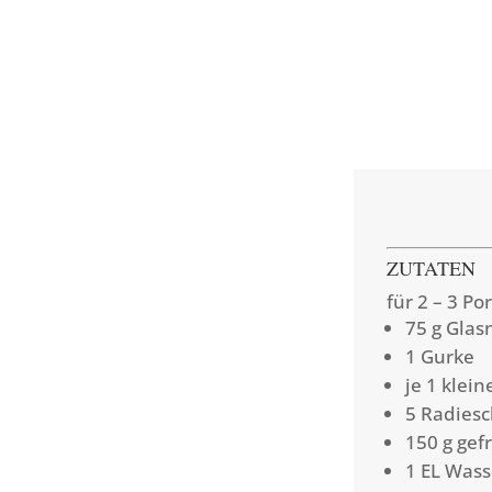
ZUTATEN
für 2 – 3 Po
75 g Glas
1 Gurke
je 1 klei
5 Radies
150 g gef
1 EL Wass