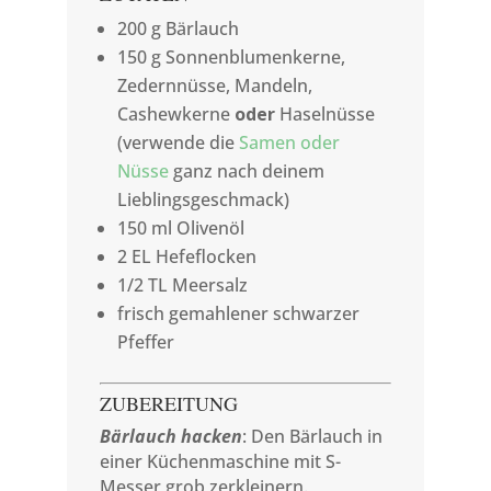
200
g Bärlauch
150
g Sonnenblumenkerne,
Zedernnüsse, Mandeln,
Cashewkerne
oder
Haselnüsse
(verwende die
Samen oder
Nüsse
ganz nach deinem
Lieblingsgeschmack)
150
ml Olivenöl
2 EL Hefeflocken
1/2
TL Meersalz
frisch gemahlener schwarzer
Pfeffer
ZUBEREITUNG
Bärlauch hacken
: Den Bärlauch in
einer Küchenmaschine mit S-
Messer grob zerkleinern.