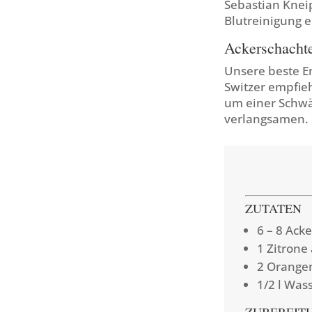
Sebastian Knei
Blutreinigung 
Ackerschacht
Unsere beste E
Switzer empfie
um einer Schw
verlangsamen.
ZUTATEN
6 – 8 Ack
1 Zitrone
2 Orange
1/2 l Was