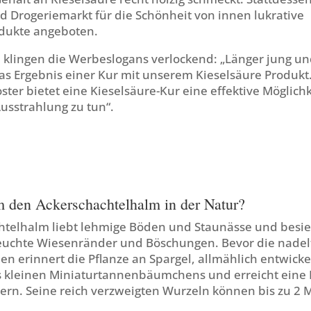
 Drogeriemarkt für die Schönheit von innen lukrative
dukte angeboten.
h klingen die Werbeslogans verlockend: „Länger jung un
das Ergebnis einer Kur mit unserem Kieselsäure Produkt
ster bietet eine Kieselsäure-Kur eine effektive Möglichk
Ausstrahlung zu tun“.
m den Ackerschachtelhalm in der Natur?
htelhalm liebt lehmige Böden und Staunässe und besie
euchte Wiesenränder und Böschungen. Bevor die nade
ben erinnert die Pflanze an Spargel, allmählich entwicke
 kleinen Miniaturtannenbäumchens und erreicht eine
ern. Seine reich verzweigten Wurzeln können bis zu 2 Me