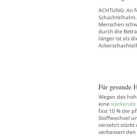
ACHTUNG: An fe
Schachtelhalm.
Menschen schwa
durch die Betra
länger ist als 
Ackerschachtel
Für gesunde 
Wegen des hohe
eine
stärkende
fast 10 % der p
Stoffwechsel u
verzehrt stärk
verbessert den 