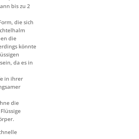
ann bis zu 2
orm, die sich
achtelhalm
ben die
lerdings könnte
lüssigen
ein, da es in
e in ihrer
angsamer
ohne die
 Flüssige
örper.
chnelle