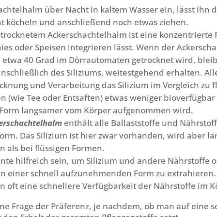
htelhalm über Nacht in kaltem Wasser ein, lässt ihn d
ht köcheln und anschließend noch etwas ziehen.
trocknetem Ackerschachtelhalm ist eine konzentrierte F
hies oder Speisen integrieren lässt. Wenn der Ackersch
 etwa 40 Grad im Dörrautomaten getrocknet wird, blei
inschließlich des Siliziums, weitestgehend erhalten. Al
cknung und Verarbeitung das Silizium im Vergleich zu f
 (wie Tee oder Entsaften) etwas weniger bioverfügbar s
 Form langsamer vom Körper aufgenommen wird.
erschachtelhalm
enthält alle Ballaststoffe und Nährstoff
orm. Das Silizium ist hier zwar vorhanden, wird aber l
als bei flüssigen Formen.
nte hilfreich sein, um Silizium und andere Nährstoffe 
 in einer schnell aufzunehmenden Form zu extrahieren.
 oft eine schnellere Verfügbarkeit der Nährstoffe im K
eine Frage der Präferenz, je nachdem, ob man auf eine s