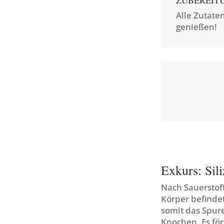
ZUBEREIT
Alle Zutate
genießen!
Exkurs: Sil
Nach Sauerstoff
Körper befinde
somit das Spur
Knochen. Es fö