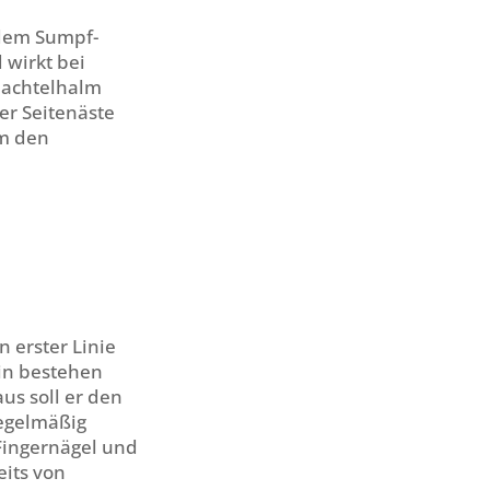
 dem Sumpf-
 wirkt bei
hachtelhalm
er Seitenäste
um den
 erster Linie
in bestehen
us soll er den
Regelmäßig
Fingernägel und
eits von