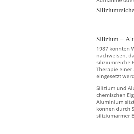
Aufnahme oder 
Siliziumreich
Silizium – A
1987 konnten W
nachweisen, das
siliziumreiche
Therapie einer
eingesetzt wer
Silizium und Al
chemischen Eige
Aluminium sitz
können durch S
siliziumarmer 