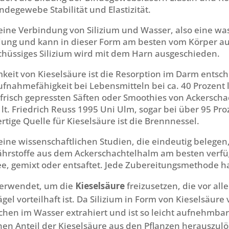
ndegewebe Stabilität und Elastizität.
 eine Verbindung von Silizium und Wasser, also eine wa
dung und kann in dieser Form am besten vom Körper
hüssiges Silizium wird mit dem Harn ausgeschieden.
keit von Kieselsäure ist die Resorption im Darm entsc
nahmefähigkeit bei Lebensmitteln bei ca. 40 Prozent lie
 frisch gepressten Säften oder Smoothies von Ackersch
 lt. Friedrich Reuss 1995 Uni Ulm, sogar bei über 95 Pro
tige Quelle für Kieselsäure ist die Brennnessel.
keine wissenschaftlichen Studien, die eindeutig belegen
hrstoffe aus dem Ackerschachtelhalm am besten verfü
Tee, gemixt oder entsaftet. Jede Zubereitungsmethode hat
verwendet, um die
Kieselsäure
freizusetzen, die vor all
el vorteilhaft ist. Da Silizium in Form von Kieselsäure v
chen im Wasser extrahiert und ist so leicht aufnehmba
hen Anteil der Kieselsäure aus den Pflanzen herauszulö