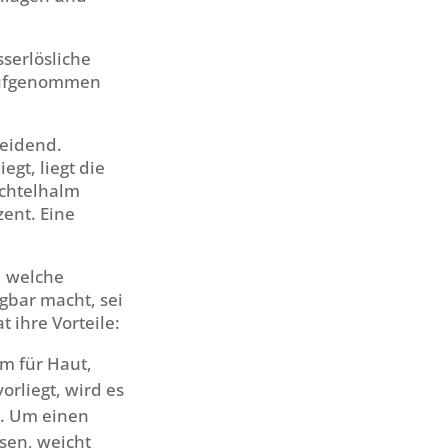
sserlösliche
 aufgenommen
heidend.
gt, liegt die
achtelhalm
zent. Eine
, welche
gbar macht, sei
 ihre Vorteile:
em für Haut,
orliegt, wird es
r. Um einen
sen, weicht