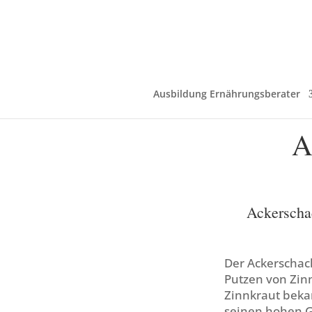
Ausbildung Ernährungsberater
A
Ackerscha
Der Ackerschac
Putzen von Zin
Zinnkraut bekan
seinen hohen Ge