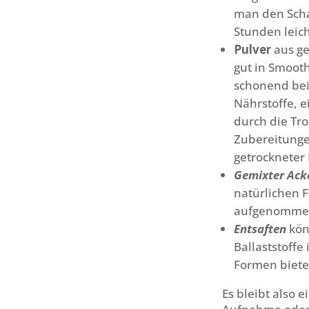
man den Schac
Stunden leic
Pulver
aus ge
gut in Smoot
schonend bei
Nährstoffe, e
durch die Tro
Zubereitungen
getrockneter
Gemixter Ack
natürlichen F
aufgenommen 
Entsaften
kön
Ballaststoffe
Formen bieten
Es bleibt also 