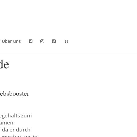
Über uns
de
ebsbooster
egehalts zum
Namen
, da er durch
n werden uns in