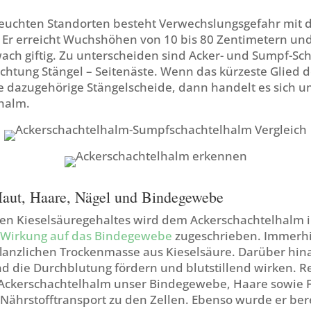
uchten Standorten besteht Verwechslungsgefahr mit
 Er erreicht Wuchshöhen von 10 bis 80 Zentimetern und
ch giftig. Zu unterscheiden sind Acker- und Sumpf-Sc
chtung Stängel – Seitenäste. Wenn das kürzeste Glied d
die dazugehörige Stängelscheide, dann handelt es sich 
halm.
Haut, Haare, Nägel und Bindegewebe
n Kieselsäuregehaltes wird dem Ackerschachtelhalm in
 Wirkung auf das Bindegewebe
zugeschrieben. Immerh
flanzlichen Trockenmasse aus Kieselsäure. Darüber hina
nd die Durchblutung fördern und blutstillend wirken. 
t Ackerschachtelhalm unser Bindegewebe, Haare sowie 
Nährstofftransport zu den Zellen. Ebenso wurde er ber