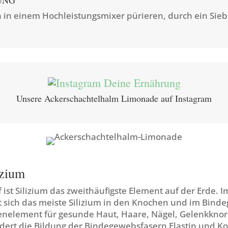
UNG
n in einem Hochleistungsmixer pürieren, durch ein Sie
Unsere Ackerschachtelhalm Limonade auf Instagram
izium
 ist Silizium das zweithäufigste Element auf der Erde.
t sich das meiste Silizium in den Knochen und im Bind
enelement für gesunde Haut, Haare, Nägel, Gelenkkno
rdert die Bildung der Bindegewebsfasern Elastin und K