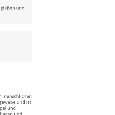
b gießen und
 Im menschlichen
egewebe und ist
rpel und
ollagen und