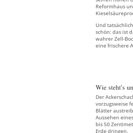
Reformhaus und
Kieselsäurepro
Und tatsächlic
schön: das ist 
wahrer Zell-Boo
eine frischere 
Wie steht’s u
Der Ackerschac
vorzugsweise f
Blätter austrei
Aussehen eines
bis 50 Zentimet
Erde dringen.