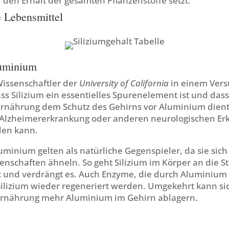
den Erhalt der gesamten Pflanzenstoffe setzt.
e Lebensmittel
luminium
issenschaftler der
University of California
in einem Vers
s Silizium ein essentielles Spurenelement ist und dass
 Ernährung dem Schutz des Gehirns vor Aluminium dien
 Alzheimererkrankung oder anderen neurologischen E
den kann.
uminium gelten als natürliche Gegenspieler, da sie sich
nschaften ähneln. So geht Silizium im Körper an die St
t und verdrängt es. Auch Enzyme, die durch Aluminium b
ilizium wieder regeneriert werden. Umgekehrt kann si
Ernährung mehr Aluminium im Gehirn ablagern.