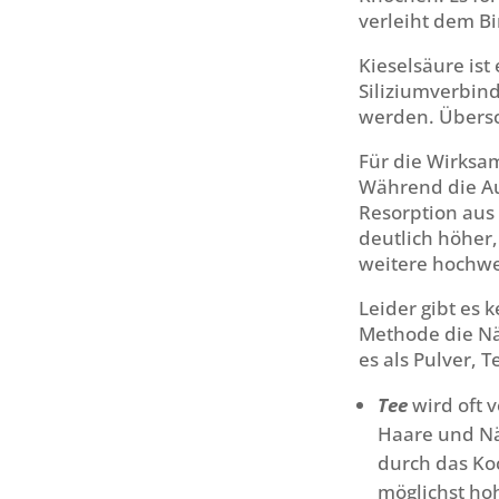
verleiht dem Bi
Kieselsäure ist
Siliziumverbin
werden.
Übersc
Für die Wirksam
Während die Auf
Resorption aus
deutlich höher,
weitere hochwer
Leider gibt es 
Methode die Nä
es als Pulver, 
Tee
wird oft 
Haare und Näg
durch das Ko
möglichst ho