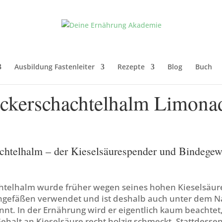
Ausbildung Fastenleiter
Rezepte
Blog
Buch
ckerschachtelhalm Limona
chtelhalm – der Kieselsäurespender und Bindegew
htelhalm wurde früher wegen seines hohen Kieselsäur
ngefäßen verwendet und ist deshalb auch unter dem 
nt. In der Ernährung wird er eigentlich kaum beachtet
halt an Kieselsäure recht holzig schmeckt. Stattdesse