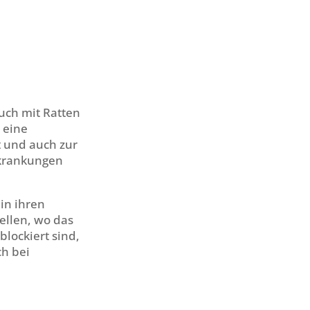
uch mit Ratten
 eine
t und auch zur
rkrankungen
 in ihren
ellen, wo das
lockiert sind,
ch bei