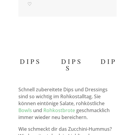
♡
D I P S D I P S D I P
S
Schnell zubereitete Dips und Dressings
sind so wichtig im Rohkostalltag. Sie
können eintönige Salate, rohköstliche
Bowls
und
Rohkostbrote
geschmacklich
immer wieder neu bereichern.
Wie schmeckt dir das Zucchini-Hummus?