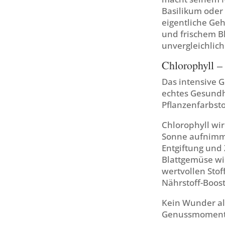
Basilikum oder 
eigentliche Ge
und frischem B
unvergleichlic
Chlorophyll –
Das intensive G
echtes Gesundhe
Pflanzenfarbsto
Chlorophyll wir
Sonne aufnimmt 
Entgiftung und 
Blattgemüse wie
wertvollen Sto
Nährstoff-Boost
Kein Wunder als
Genussmoment is