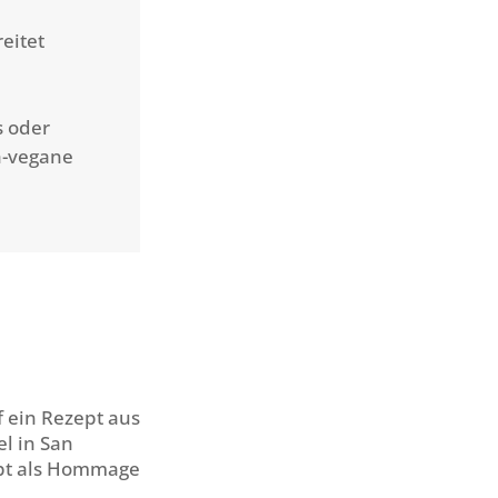
eitet
s oder
oh-vegane
 ein Rezept aus
l in San
ept als Hommage