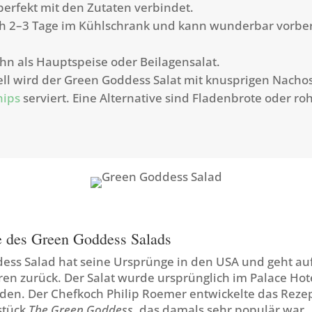
perfekt mit den Zutaten verbindet.
ich 2–3 Tage im Kühlschrank und kann wunderbar vorber
hn als Hauptspeise oder Beilagensalat.
ell wird der Green Goddess Salat mit knusprigen Nacho
hips
serviert. Eine Alternative sind Fladenbrote oder r
e des Green Goddess Salads
ess Salad hat seine Ursprünge in den USA und geht auf
en zurück. Der Salat wurde ursprünglich im Palace Hote
nden. Der Chefkoch Philip Roemer entwickelte das Rez
stück
The Green Goddess
, das damals sehr populär war.