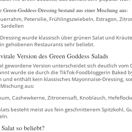
e Green-Goddess-Dressing bestand aus einer Mischung aus:
errahm, Petersilie, Frühlingszwiebeln, Estragon, Zitro
Sardellen
 Dressing wurde klassisch über grünen Salat und Kräut
in gehobenen Restaurants sehr beliebt.
virale Version des Green Goddess Salads
ral gewordene Version unterscheidet sich deutlich vom O
nnt wurde sie durch die TikTok-Foodbloggerin Baked by
n und enthält kein klassisches Mayonnaise-Dressing, s
 Mischung aus:
ikum, Cashewkerne, Zitronensaft, Knoblauch, Hefeflock
alats besteht meist aus fein geschnittenem Spitzkohl, 
eln.
Salat so beliebt?