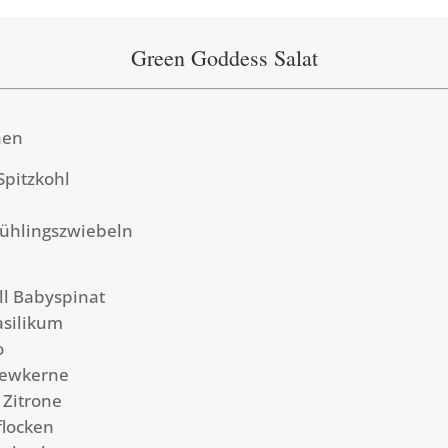
Green Goddess Salat
nen
Spitzkohl
rühlingszwiebeln
l Babyspinat
asilikum
o
hewkerne
 Zitrone
flocken