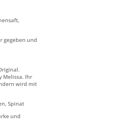
nensaft,
er gegeben und
riginal.
 Melissa. Ihr
ondern wird mit
en, Spinat
Gurke und