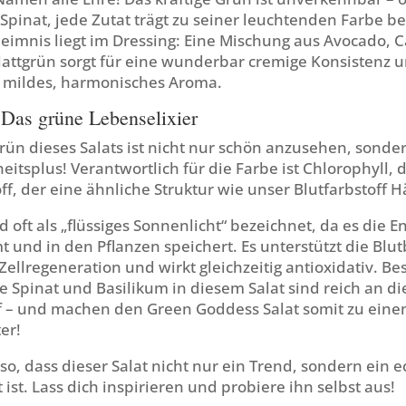
Spinat, jede Zutat trägt zu seiner leuchtenden Farbe be
heimnis liegt im Dressing: Eine Mischung aus Avocado,
lattgrün sorgt für eine wunderbar cremige Konsistenz u
h mildes, harmonisches Aroma.
 Das grüne Lebenselixier
rün dieses Salats ist nicht nur schön anzusehen, sonde
itsplus! Verantwortlich für die Farbe ist Chlorophyll, 
ff, der eine ähnliche Struktur wie unser Blutfarbstoff 
d oft als „flüssiges Sonnenlicht“ bezeichnet, da es die E
und in den Pflanzen speichert. Es unterstützt die Blut
Zellregeneration und wirkt gleichzeitig antioxidativ. B
 Spinat und Basilikum in diesem Salat sind reich an d
ff – und machen den Green Goddess Salat somit zu ein
er!
o, dass dieser Salat nicht nur ein Trend, sondern ein e
t. Lass dich inspirieren und probiere ihn selbst aus!