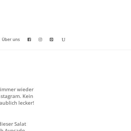
Über uns
t immer wieder
nstagram. Kein
aublich lecker!
ieser Salat
ob Avocado,