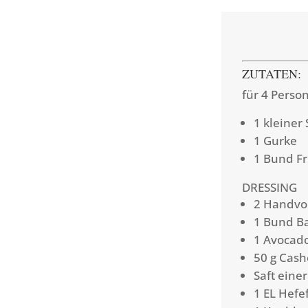
ZUTATEN:
für 4 Perso
1 kleiner 
1 Gurke
1 Bund F
DRESSING
2 Handvol
1 Bund B
1 Avocad
50 g Cas
Saft einer
1 EL Hefe