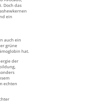
i. Doch das
 Cashewkernen
nd ein
rn auch ein
der grüne
Hämoglobin hat.
nergie der
bildung,
esonders
iesem
em echten
chter