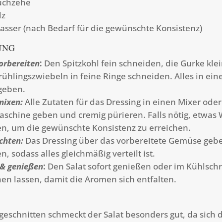
uchzehe
lz
Wasser (nach Bedarf für die gewünschte Konsistenz)
UNG
orbereiten
:
Den Spitzkohl fein schneiden, die Gurke kle
rühlingszwiebeln in feine Ringe schneiden. Alles in ein
geben.
mixen:
Alle Zutaten für das Dressing in einen Mixer oder
chine geben und cremig pürieren. Falls nötig, etwas
n, um die gewünschte Konsistenz zu erreichen.
chten:
Das Dressing über das vorbereitete Gemüse geb
, sodass alles gleichmäßig verteilt ist.
 & genießen
:
Den Salat sofort genießen oder im Kühlsch
en lassen, damit die Aromen sich entfalten.
 geschnitten schmeckt der Salat besonders gut, da sich 