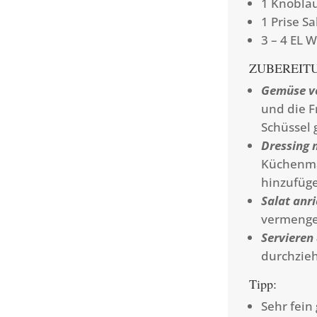
1 Knobla
1 Prise Sa
3 – 4 EL 
ZUBEREIT
Gemüse v
und die F
Schüssel 
Dressing 
Küchenmas
hinzufüge
Salat anri
vermengen
Servieren
durchzieh
Tipp:
Sehr fein