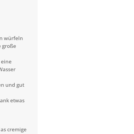
in würfeln
e große
 eine
 Wasser
en und gut
rank etwas
das cremige