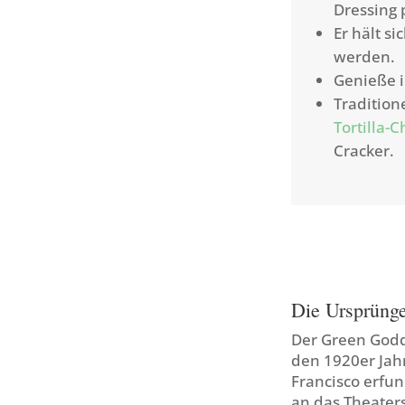
Dressing 
Er hält s
werden.
Genieße i
Tradition
Tortilla-C
Cracker.
Die Ursprüng
Der Green Godd
den 1920er Jahr
Francisco erfu
an das Theater