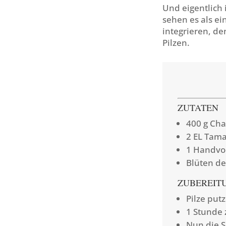
Und eigentlich i
sehen es als ei
integrieren, de
Pilzen.
ZUTATEN
400 g Ch
2 EL Tama
1 Handvol
Blüten d
ZUBEREIT
Pilze put
1 Stunde 
Nun die 