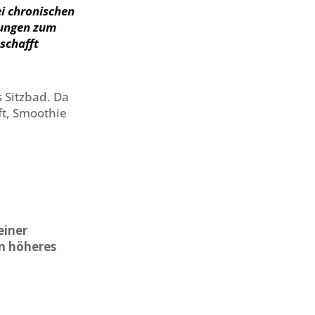
i chronischen
dungen zum
 schafft
 Sitzbad. Da
ft, Smoothie
einer
n höheres