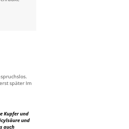
spruchslos.
erst später Im
re Kupfer und
licylsäure und
us auch