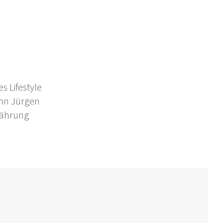
s Lifestyle
nn Jürgen
nährung