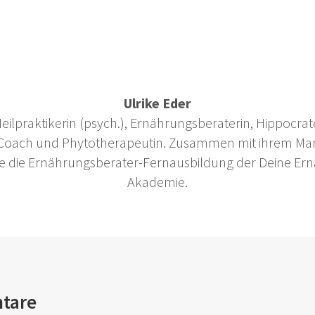
Ulrike Eder
 Heilpraktikerin (psych.), Ernährungsberaterin, Hippocrate
 Coach und Phytotherapeutin. Zusammen mit ihrem Ma
 sie die Ernährungsberater-Fernausbildung der Deine Er
Akademie.
tare