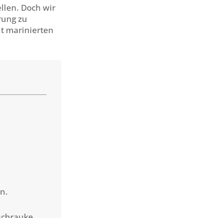
ellen. Doch wir
rung zu
it marinierten
n.
uchrauke