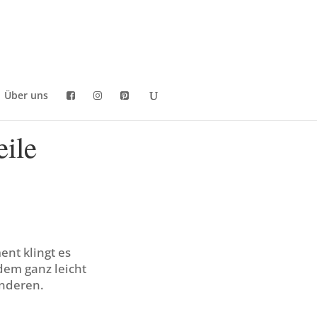
Über uns
eile
nt klingt es
dem ganz leicht
anderen.