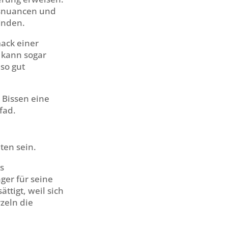
ksnuancen und
inden.
ack einer
s kann sogar
so gut
 Bissen eine
fad.
ten sein.
s
ger für seine
ttigt, weil sich
zeln die