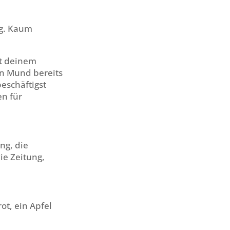
ng. Kaum
it deinem
en Mund bereits
beschäftigst
n für
ng, die
ie Zeitung,
ot, ein Apfel