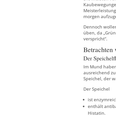
Kaubewegungen 
Meisterleistung
morgen aufzug
Dennoch wollen
üben, da „Grün
verspricht“.
Betrachten w
Der Speichelf
Im Mund haben 
ausreichend zu 
Speichel, der w
Der Speichel
ist enzymrei
enthält anti
Histatin.