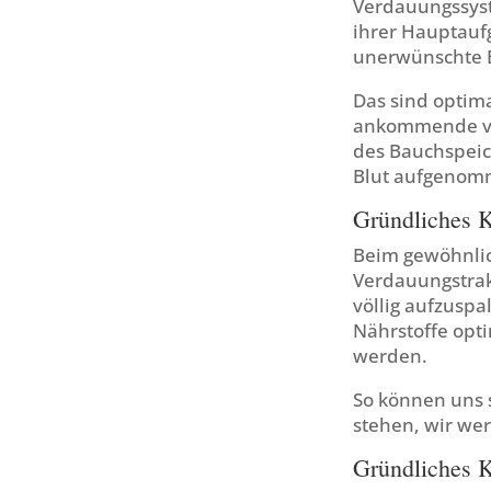
Verdauungssyst
ihrer Hauptau
unerwünschte B
Das sind optim
ankommende vo
des Bauchspeich
Blut aufgenom
Gründliches K
Beim gewöhnlic
Verdauungstrak
völlig aufzusp
Nährstoffe opti
werden.
So können uns 
stehen, wir wer
Gründliches K