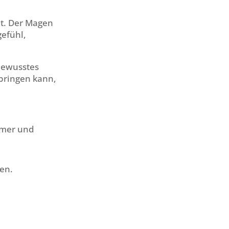
t. Der Magen
gefühl,
bewusstes
 bringen kann,
amer und
ten.