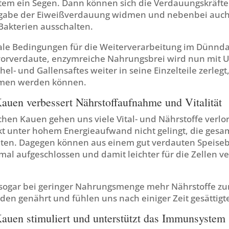
em ein Segen. Dann können sich die Verdauungskräft
fgabe der Eiweißverdauung widmen und nebenbei auc
akterien ausschalten.
ale Bedingungen für die Weiterverarbeitung im Dünnda
rverdaute, enzymreiche Nahrungsbrei wird nun mit U
el- und Gallensaftes weiter in seine Einzelteile zerlegt,
men werden können.
auen verbessert Nährstoffaufnahme und Vitalität
hen Kauen gehen uns viele Vital- und Nährstoffe verlo
t unter hohem Energieaufwand nicht gelingt, die ges
alten. Dagegen können aus einem gut verdauten Speiseb
mal aufgeschlossen und damit leichter für die Zellen v
sogar bei geringer Nahrungsmenge mehr Nährstoffe zu
den genährt und fühlen uns nach einiger Zeit gesättigter
auen stimuliert und unterstützt das Immunsystem