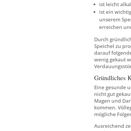
ist leicht al
ist ein wicht
unserem Spei
erreichen und
Durch gründlic
Speichel zu pro
darauf folgend
wenig gekaut wi
Verdauungsstö
Gründliches K
Eine gesunde u
nicht gut gekau
Magen und Darm
kommen. Völleg
mögliche Folge
Ausreichend ze