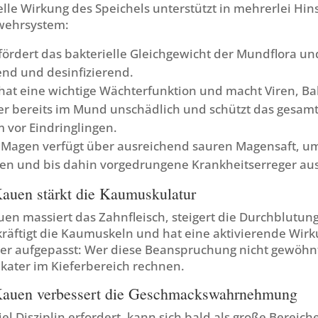
elle Wirkung des Speichels unterstützt in mehrerlei Hin
wehrsystem:
fördert das bakterielle Gleichgewicht der Mundflora un
d und desinfizierend.
 hat eine wichtige Wächterfunktion und macht Viren, Ba
er bereits im Mund unschädlich und schützt das gesam
vor Eindringlingen.
 Magen verfügt über ausreichend sauren Magensaft, u
eren und
bis dahin vorgedrungene Krankheitserreger au
auen stärkt die Kaumuskulatur
en massiert das Zahnfleisch, steigert die Durchblutun
kräftigt die Kaumuskeln und hat eine aktivierende Wir
er aufgepasst: Wer diese Beanspruchung nicht gewöhnt
kater im Kieferbereich rechnen.
Kauen verbessert die Geschmackswahrnehmung
el Disziplin erfordert, kann sich bald als große Bereic