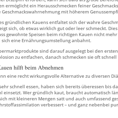
en ermöglicht ein Herausschmecken feiner Geschmac
eue Geschmackswahrnehmung mit höherem Genussempf
es gründlichen Kauens entfaltet sich der wahre Geschm
eigt sich, ob etwas wirklich gut oder leer schmeckt. Die
ass gewohnte Speisen beim richtigen Kauen nicht mehr 
sich eine Ernährungsumstellung anbahnt.
permarktprodukte sind darauf ausgelegt bei den ersten
osion zu entfachen, danach schmecken sie oft schnell 
Kauen hilft beim Abnehmen
n eine recht wirkungsvolle Alternative zu diversen Diä
ehr schnell essen, haben sich bereits überessen bis da
l einsetzt. Wer gründlich kaut, braucht automatisch län
 sich mit kleineren Mengen satt und auch umfassend gesä
hrstoffassimilation verbessert – und ganz nebenbei pur