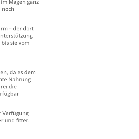
e im Magen ganz
h noch
rm – der dort
nterstützung
 bis sie vom
ren, da es dem
amte Nahrung
rei die
erfügbar
r Verfügung
 und fitter.