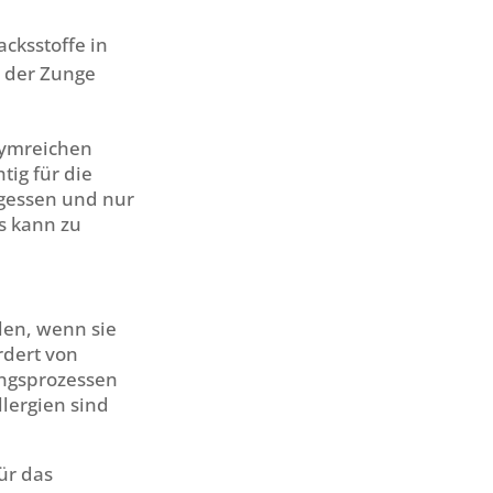
cksstoffe in
 der Zunge
zymreichen
tig für die
gessen und nur
es kann zu
len, wenn sie
rdert von
ungsprozessen
lergien sind
ür das