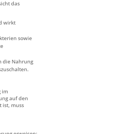
sicht das
d wirkt
kterien sowie
te
m die Nahrung
szuschalten.
g im
kung auf den
 ist, muss
herung erweisen: