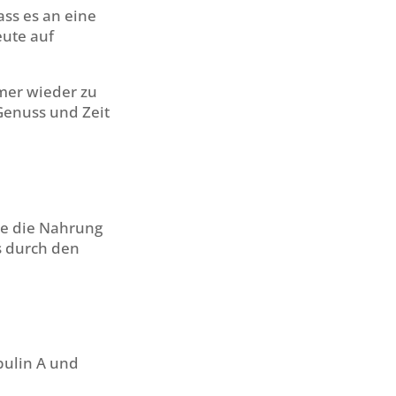
ss es an eine
eute auf
mmer wieder zu
Genuss und Zeit
be die Nahrung
s durch den
bulin A und