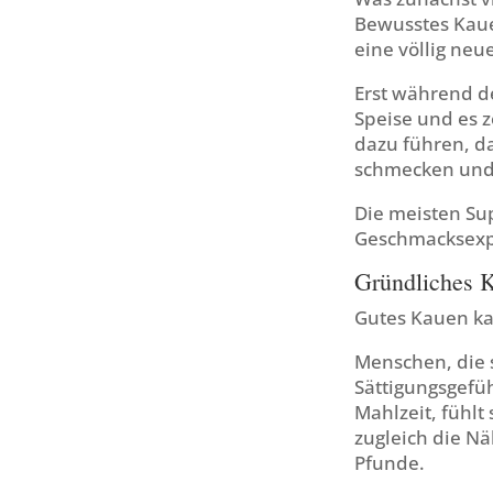
Bewusstes Kau
eine völlig n
Erst während d
Speise und es z
dazu führen, d
schmecken und 
Die meisten Su
Geschmacksexpl
Gründliches 
Gutes Kauen kan
Menschen, die s
Sättigungsgefüh
Mahlzeit, fühlt
zugleich die Nä
Pfunde.