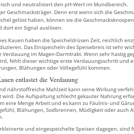
kalisch und neutralisiert den pH-Wert im Mundbereich.
iger Geschmacksträger. Denn erst wenn sich die Geschma
chel gelöst haben, können sie die Geschmacksknospen
 dort ein Signal auslösen.
hes Kauen haben die Speicheldrüsen Zeit, reichlich en
duzieren. Das Einspeicheln des Speisebreis ist sehr wich
e Verdauung im Magen-Darmtrakt. Wenn sehr hastig ge
rd, fehlt dieser wichtige erste Verdauungsschritt und 
rungen, Blähungen oder Völlegefühl kommen.
auen entlastet die Verdauung
nd nährstoffreiche Mahlzeit kann seine Wirkung verfeh
t wird. Die Aufspaltung schlecht gekauter Nahrung erfo
 eine Menge Arbeit und es kann zu Fäulnis- und Gär
efühl, Blähungen, Sodbrennen, Müdigkeit oder auch Al
n.
rkleinerte und eingespeichelte Speisen dagegen, sind f