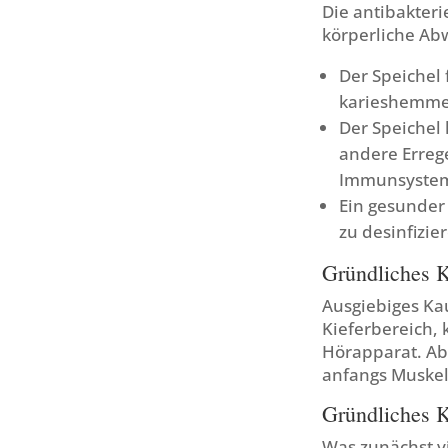
Die antibakteri
körperliche Ab
Der Speichel 
karieshemmen
Der Speichel
andere Erreg
Immunsystem 
Ein gesunder
zu desinfizi
Gründliches K
Ausgiebiges Kau
Kieferbereich, 
Hörapparat. Ab
anfangs Muskel
Gründliches 
Was zunächst vi