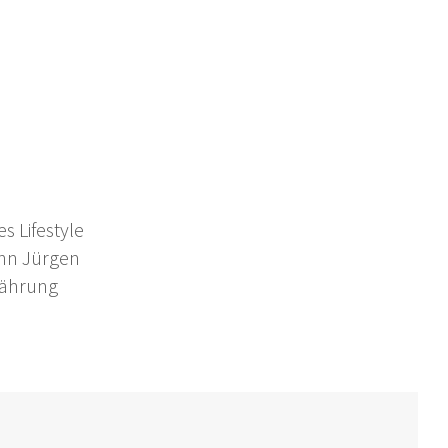
s Lifestyle
nn Jürgen
nährung