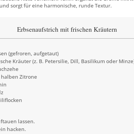
und sorgt für eine harmonische, runde Textur.
Erbsenaufstrich mit frischen Kräutern
sen (gefroren, aufgetaut)
sche Kräuter (z. B. Petersilie, Dill, Basilikum oder Minze
uchzehe
r halben Zitrone
hin
lz
iliflocken
ftauen lassen.
ein hacken.