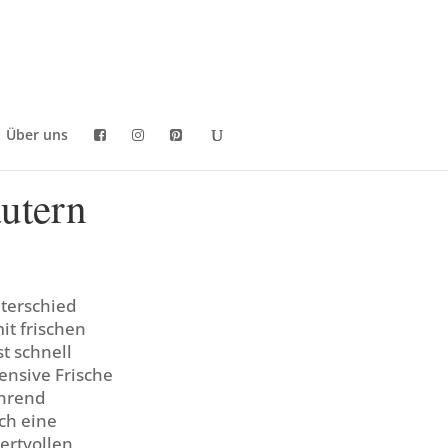
Über uns
äutern
nterschied
it frischen
t schnell
ensive Frische
ährend
ch eine
ertvollen