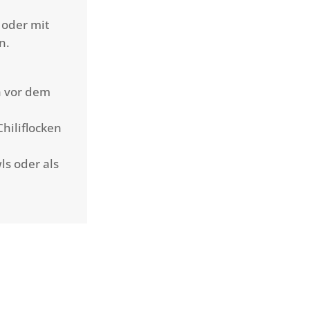
 oder mit
n.
h vor dem
hiliflocken
ls oder als