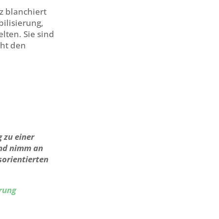
z blanchiert
ilisierung,
lten. Sie sind
cht den
 zu einer
und nimm an
sorientierten
rung