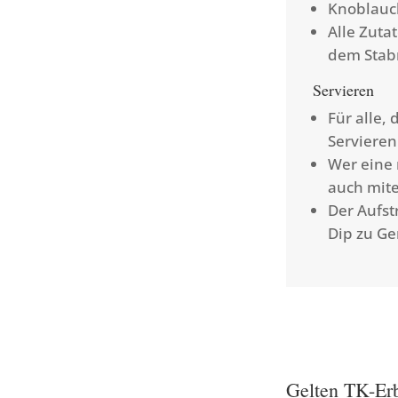
Knoblauch
Alle Zuta
dem Stab
Servieren
Für alle,
Servieren
Wer eine 
auch mit
Der Aufst
Dip zu Ge
Gelten TK-Erb