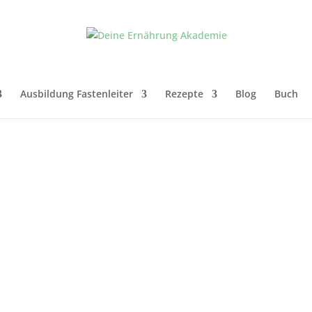
Ausbildung Fastenleiter
Rezepte
Blog
Buch
ostenloser Downlo
asen-Tabelle für deine basenbildende E