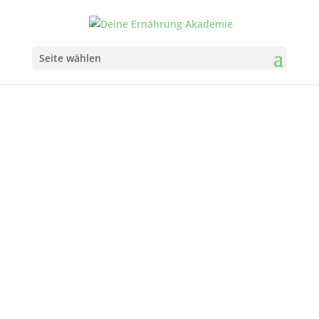
Seite wählen
Wir freuen uns sehr, dich
in der Fastenleiter-
Ausbildung begrüßen zu
dürfen!
Nach deiner Anmeldung bekommst du
direkt deine Login-Daten für den
Ausbildungs-Campus. Gleichzeitig packen
wir das Paket mit all deinen
Lehrunterlagen.