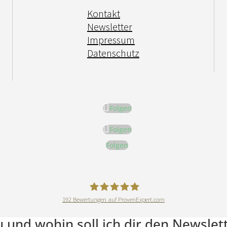
Kontakt
Newsletter
Impressum
Datenschutz
Folgen
Folgen
Folgen
192
Bewertungen auf ProvenExpert.com
DeineErnährungAkademie
du und wohin soll ich dir den Newsle