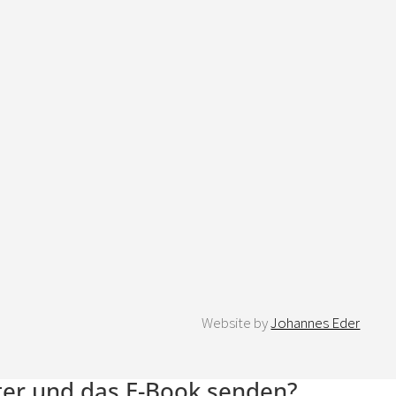
Website by
Johannes Eder
tter und das E-Book senden?