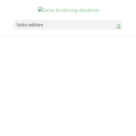
Seite wählen
Kostenloser Download
„So
Erhalte unsere Checkliste
erkennst du ein antientzündliches
Rezept“