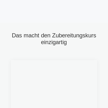
Das macht den Zubereitungskurs
einzigartig
Die praktische Umsetzung
Die Videos sind kurzweilig und die
Zubereitung wird von uns so
aufgezeigt, dass sie mit Tablet oder
Labtop in der Küche spielend leicht mit-
oder nachgemacht werden können. Der
Zugang bleibt dauerhaft bestehen.