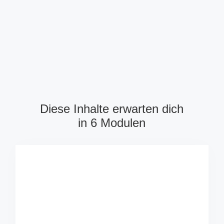
Diese Inhalte erwarten dich
in 6 Modulen
Modul 1 – Wir starten mit mehr GRÜN
Mehr Grünes in die Ernährung zu integrieren ist
ganz einfach und sooo wirkungsvoll. Blattgrün
verfügt über alles, was wir uns für eine
gesunde Ernährung wünschen: Reichlich
Chlorophyll, Biophotonen, Mineralstoffe,